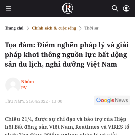
Trang chủ
Chính sách & cuộc sống
Thời sự
Tọa đàm: Điểm nghẽn pháp lý và giải
pháp khơi thông nguồn lực bất động
sản du lịch, nghỉ dưỡng Việt Nam
Nhóm
PV
Thứ Năm, 21/04/2022 - 13:00
Chiều 21/4, được sự chỉ đạo và bảo trợ của Hiệp
hội Bất động sản Việt Nam, Reatimes và VIRES tổ
chức Tọa đàm: “Điểm nghẽn pháp lý và giải