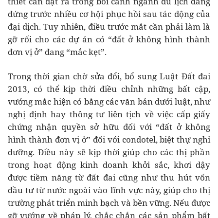
thiết cần đặt ra trong bối cảnh ngành du lịch đang
đứng trước nhiều cơ hội phục hồi sau tác động của
đại dịch. Tuy nhiên, điều trước mắt cần phải làm là
gỡ rối cho các dự án có “đất ở không hình thành
đơn vị ở” đang “mắc kẹt”.
Trong thời gian chờ sửa đổi, bổ sung Luật Đất đai
2013, có thể kịp thời điều chỉnh những bất cập,
vướng mắc hiện có bằng các văn bản dưới luật, như
nghị định hay thông tư liên tịch về việc cấp giấy
chứng nhận quyền sở hữu đối với “đất ở không
hình thành đơn vị ở” đối với condotel, biệt thự nghỉ
dưỡng. Điều này sẽ kịp thời giúp cho các thị phần
trong hoạt động kinh doanh khởi sắc, khơi dậy
được tiềm năng từ đất đai cũng như thu hút vốn
đầu tư từ nước ngoài vào lĩnh vực này, giúp cho thị
trường phát triển minh bạch và bền vững. Nếu được
gỡ vướng về pháp lý, chắc chắn các sản phẩm bất