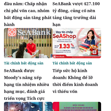
đầu năm: Chấp nhận
SeABank vượt 427.100
chi phí vốn cao, nhóm
tỷ đồng, củng cố nền
bất động sản tăng phát
tảng tăng trưởng dài
hành
hạn
Tài chính bất động sản
Tài chính bất động sản
SeABank được
Tiếp sức hộ kinh
Moody's nâng xếp
doanh: Không để lỡ
hạng tín nhiệm nhiều
thời điểm kinh doanh
hạng mục, đánh giá
vì thiếu vốn
triển vọng Tích cực