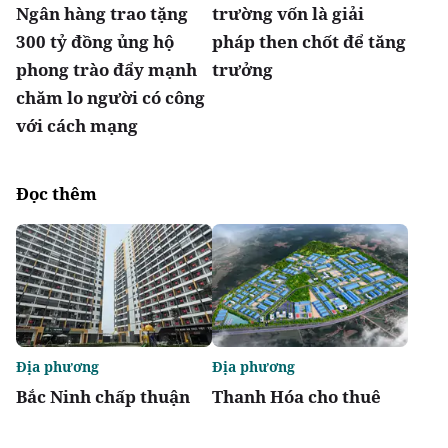
Ngân hàng trao tặng
trường vốn là giải
300 tỷ đồng ủng hộ
pháp then chốt để tăng
phong trào đẩy mạnh
trưởng
chăm lo người có công
với cách mạng
Đọc thêm
Địa phương
Địa phương
Bắc Ninh chấp thuận
Thanh Hóa cho thuê
hai dự án nhà ở xã hội
đất triển khai Khu