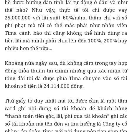
hề được hướng dẫn tính lãi tự động ở đâu và như
thế nào? Như vậy, thực tế tôi chỉ được vay
25.000.000 với lãi suất 60%/năm, thậm chí với số
phí phạt mà tôi có thể mắc phải như nhân viên
Tima cảnh báo thì cũng không thể hình dùng ra
tiền lãi mà mình phải chịu lên đến 100%, 200% hay
nhiều hơn thế nữa...
Khoảng nửa ngày sau, dù không cầm trong tay hợp
đồng thỏa thuận tài chính nhưng qua xác nhận từ
tổng đài tôi đã được phía Tima chuyển vào số tài
khoản số tiền là 24.114.000 đồng.
Thứ giấy tờ duy nhất mà tôi được cầm là một tấm
card ghi nội dung số tài khoản để khách hàng
“thanh toán tiền gốc, lãi, phí qua tài khoản” ghi các
số tài khoản mà tên đơn vị thụ hưởng là Công ty cổ
phần Tập đoàn Tima với nội dung nộp tiền gồm tên