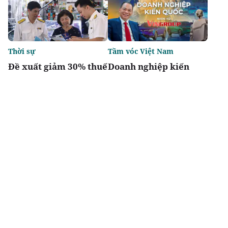
Thời sự
Tầm vóc Việt Nam
Đề xuất giảm 30% thuế
Doanh nghiệp kiến
thu nhập cho hộ kinh
quốc - Nhìn từ
doanh, doanh nghiệp
Vingroup
có doanh thu đến 10 tỷ
đồng
Chia sẻ
Thích
2.4k
Thị trường
Thời sự
Chiến thắng tại DOT
'Định lượng hóa' tiêu