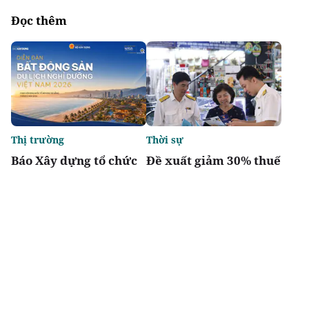
Đọc thêm
Thị trường
Thời sự
Báo Xây dựng tổ chức
Đề xuất giảm 30% thuế
Diễn đàn “Bất động sản
thu nhập cho hộ kinh
Du lịch nghỉ dưỡng
doanh, doanh nghiệp
Việt Nam 2026”
có doanh thu đến 10 tỷ
đồng
Chia sẻ
Thích
2.5k