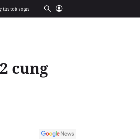
 tin toà soạn
12 cung