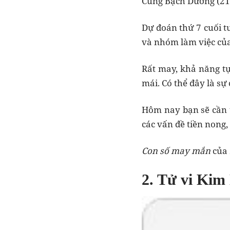
Cung Bạch Dương (21/
Dự đoán thứ 7 cuối t
và nhóm làm việc của
Rất may, khả năng tự
mái. Có thể đây là s
Hôm nay bạn sẽ cần tớ
các vấn đề tiền nong,
Con số may mắn
của
2. Tử vi Kim