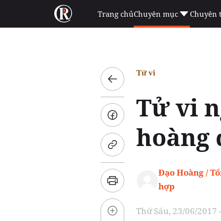
Trang chủ
Chuyên mục
Chuyên 
Tử vi
Tử vi n
hoàng 
Đạo Hoàng / T
hợp
Thứ Sáu, 23/06/2017 