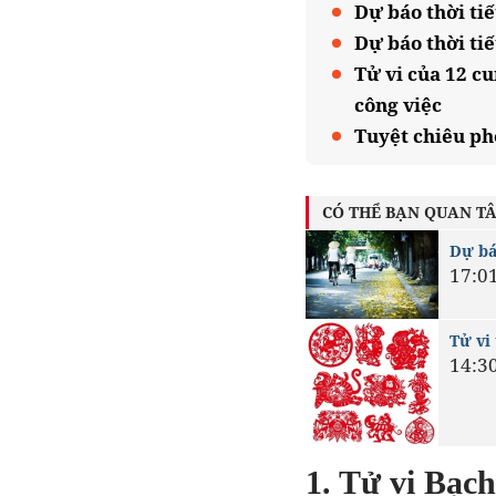
Dự báo thời tiế
Dự báo thời tiế
Tử vi của 12 cu
công việc
Tuyệt chiêu ph
CÓ THỂ BẠN QUAN T
Dự báo
17:0
Tử vi
14:3
1. Tử vi Bạc