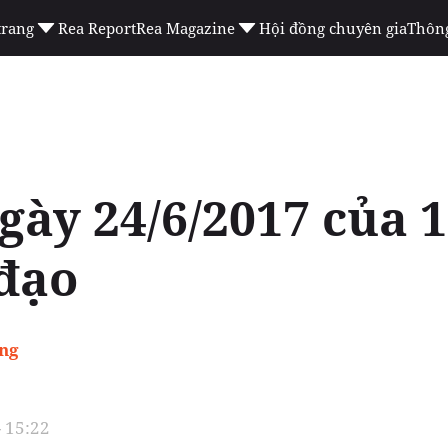
trang
Rea Report
Rea Magazine
Hội đồng chuyên gia
Thông
gày 24/6/2017 của 
đạo
ổng
- 15:22