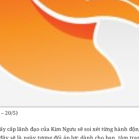
– 20/5)
ấy cấp lãnh đạo của Kim Ngưu sẽ soi xét từng hành động
, đây sẽ là ngày tương đối áp lực dành cho bạn, tâm t