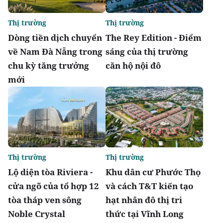
Thị trường
Thị trường
Dòng tiền dịch chuyển
The Rey Edition - Điểm
về Nam Đà Nẵng trong
sáng của thị trường
chu kỳ tăng trưởng
căn hộ nội đô
mới
Thị trường
Thị trường
Lộ diện tòa Riviera -
Khu dân cư Phước Thọ
cửa ngõ của tổ hợp 12
và cách T&T kiến tạo
tòa tháp ven sông
hạt nhân đô thị tri
Noble Crystal
thức tại Vĩnh Long