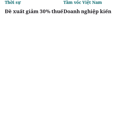
Thời sự
Tầm vóc Việt Nam
Đề xuất giảm 30% thuế
Doanh nghiệp kiến
thu nhập cho hộ kinh
quốc - Nhìn từ
doanh, doanh nghiệp
Vingroup
có doanh thu đến 10 tỷ
đồng
Chia sẻ
Thích
3.6k
Thị trường
Thời sự
Chiến thắng tại DOT
'Định lượng hóa' tiêu
Property Awards 2026:
chí đô thị đặc biệt,
Khẳng định vị thế kiến
tránh phát triển lệch
trúc biểu tượng của
về kinh tế
Newtown Diamond