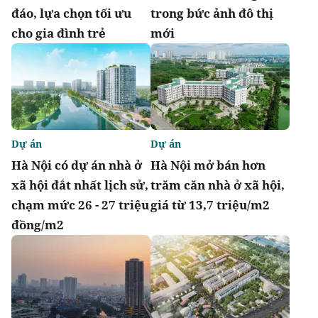
đáo, lựa chọn tối ưu
trong bức ảnh đô thị
cho gia đình trẻ
mới
Dự án
Dự án
Hà Nội có dự án nhà ở
Hà Nội mở bán hơn
xã hội đắt nhất lịch sử,
trăm căn nhà ở xã hội,
chạm mức 26 - 27 triệu
giá từ 13,7 triệu/m2
đồng/m2