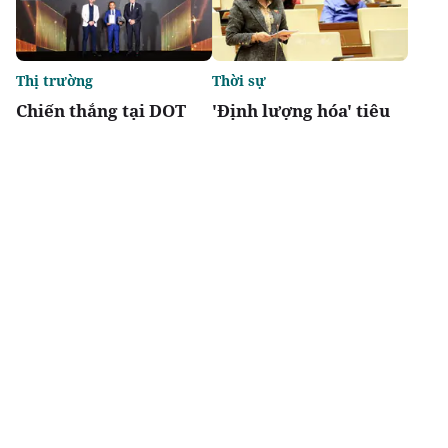
Thị trường
Thời sự
Chiến thắng tại DOT
'Định lượng hóa' tiêu
Property Awards 2026:
chí đô thị đặc biệt,
Khẳng định vị thế kiến
tránh phát triển lệch
trúc biểu tượng của
về kinh tế
Newtown Diamond
Chia sẻ
Thích
5k
Thị trường
Xúc tiến đầu tư
Capital Square được
Bắc Ninh trao quyết
vinh danh: Dự án tổ
định đầu tư cho 48 dự