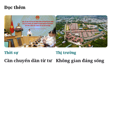
Đọc thêm
Thời sự
Thị trường
Cần chuyển dần từ tư
Không gian đáng sống
duy dựa vào tài sản thế
là nền tảng của đô thị
chấp sang đánh giá
tri thức T&T Homes
phương án kinh
Elite Rivera
doanh, dòng tiền và
khả năng trả nợ
Chia sẻ
Thích
4.1k