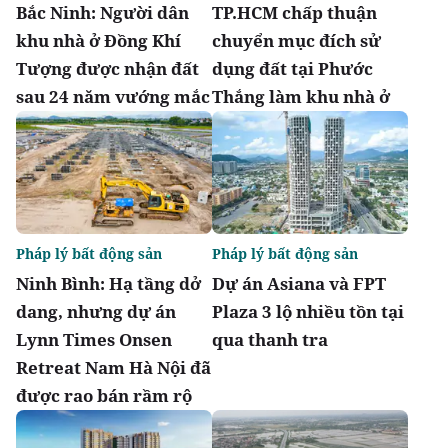
Bắc Ninh: Người dân
TP.HCM chấp thuận
khu nhà ở Đồng Khí
chuyển mục đích sử
Tượng được nhận đất
dụng đất tại Phước
sau 24 năm vướng mắc
Thắng làm khu nhà ở
Pháp lý bất động sản
Pháp lý bất động sản
Ninh Bình: Hạ tầng dở
Dự án Asiana và FPT
dang, nhưng dự án
Plaza 3 lộ nhiều tồn tại
Lynn Times Onsen
qua thanh tra
Retreat Nam Hà Nội đã
được rao bán rầm rộ