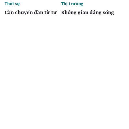
Thời sự
Thị trường
Cần chuyển dần từ tư
Không gian đáng sống
duy dựa vào tài sản thế
là nền tảng của đô thị
chấp sang đánh giá
tri thức T&T Homes
phương án kinh
Elite Rivera
doanh, dòng tiền và
khả năng trả nợ
Chia sẻ
Thích
3.1k
Địa phương
Thị trường
Thái Nguyên: TNG
Machino Phú Xuân đón
Land khởi công dự án
dấu mốc pháp lý mới,
Homie Spring hơn
gia tăng sức hút tại tọa