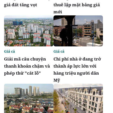
giá đất tăng vọt
thuê lập mặt bằng giá
mới
Giá cả
Giá cả
Giải mã câu chuyện
Chi phí nhà ở đang trở
thanh khoản chậm và
thành áp lực lớn với
phép thử "cắt lỗ"
hàng triệu người dân
Mỹ