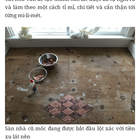
và làm theo một cách tỉ mỉ, chi tiết và cẩn thận tới
từng mi-li-mét.
Sàn nhà cũ mốc đang được bắt đầu lột xác với tiền
xu lát nền