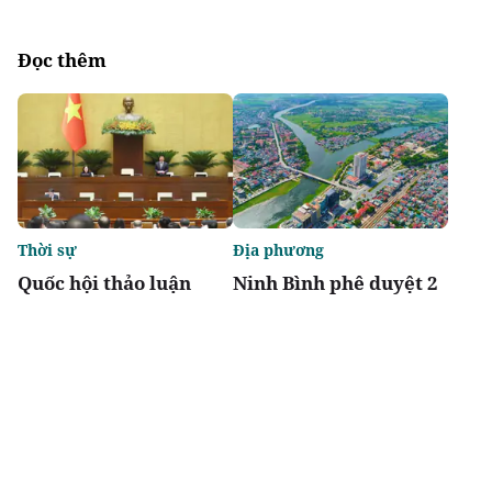
Đọc thêm
Thời sự
Địa phương
Quốc hội thảo luận
Ninh Bình phê duyệt 2
Luật sửa đổi, bổ sung
khu tái định cư hơn
một số điều của 10 luật
123 tỷ đồng
có liên quan đến nông
nghiệp và môi trường