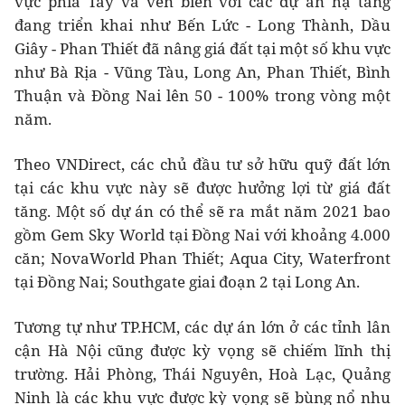
vực phía Tây và ven biển với các dự án hạ tầng
đang triển khai như Bến Lức - Long Thành, Dầu
Giây - Phan Thiết đã nâng giá đất tại một số khu vực
như Bà Rịa - Vũng Tàu, Long An, Phan Thiết, Bình
Thuận và Đồng Nai lên 50 - 100% trong vòng một
năm.
Theo VNDirect, các chủ đầu tư sở hữu quỹ đất lớn
tại các khu vực này sẽ được hưởng lợi từ giá đất
tăng. Một số dự án có thể sẽ ra mắt năm 2021 bao
gồm Gem Sky World tại Đồng Nai với khoảng 4.000
căn; NovaWorld Phan Thiết; Aqua City, Waterfront
tại Đồng Nai; Southgate giai đoạn 2 tại Long An.
Tương tự như TP.HCM, các dự án lớn ở các tỉnh lân
cận Hà Nội cũng được kỳ vọng sẽ chiếm lĩnh thị
trường. Hải Phòng, Thái Nguyên, Hoà Lạc, Quảng
Ninh là các khu vực được kỳ vọng sẽ bùng nổ nhu