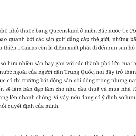
phố nhỏ thuộc bang Queensland ở miền Bắc nước Úc (Aus
bao quanh bởi các sân golf đẳng cấp thế giới, những b
thiện... Cairns còn là điểm xuất phát đi đến rạn san hô
sở hữu nhiều sân bay gần với các thành phố lớn của T
 nước ngoài của người dân Trung Quốc, nơi đây trở thà
c có thị trường bất động sản sôi động trong những năm
iển sẽ làm bàn đạp làm cho nhu cầu thuê và mua nhà từ
tăng lên nhanh chóng. Vì vậy, nếu đang có ý định sở hữu
khỏi quyết định của mình.