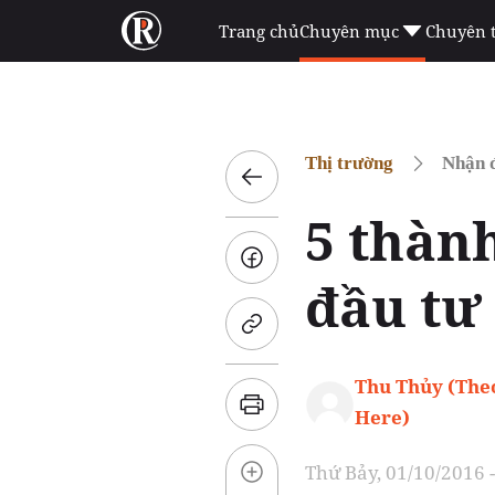
Trang chủ
Chuyên mục
Chuyên 
Thị trường
Nhận đ
5 thàn
đầu tư
Thu Thủy (The
Here)
Thứ Bảy, 01/10/2016 -