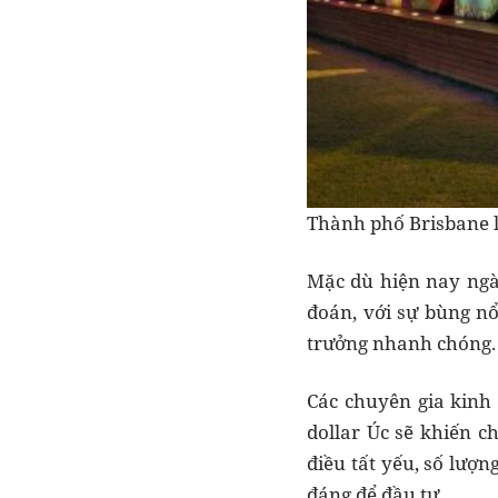
Thành phố Brisbane l
Mặc dù hiện nay ngà
đoán, với sự bùng nổ
trưởng nhanh chóng
Các chuyên gia kinh 
dollar Úc sẽ khiến c
điều tất yếu, số lượn
đáng để đầu tư.