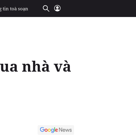
 tin toà soạn
mua nhà và