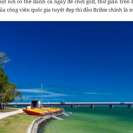
t nơi có thể dành cả ngày để chơi golf, thư giãn trên b
a công viên quốc gia tuyệt đẹp thì đảo Bribie chính là