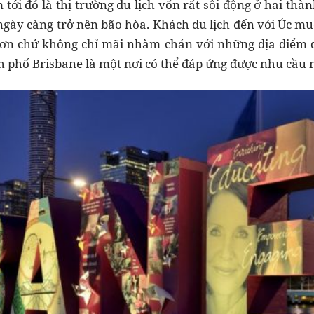
tới đó là thị trường du lịch vốn rất sôi động ở hai thà
gày càng trở nên bão hòa. Khách du lịch đến với Úc m
ơn chứ không chỉ mãi nhàm chán với những địa điểm đ
h phố Brisbane là một nơi có thể đáp ứng được nhu cầu n