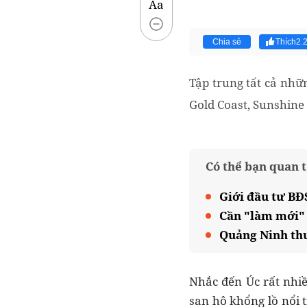
Aa
Chia sẻ
Thích
2.
Tập trung tất cả nhữn
Gold Coast, Sunshine
Có thể bạn quan 
Giới đầu tư BĐ
Cần "làm mới" 
Quảng Ninh thu
Nhắc đến Úc rất nhiề
san hô khổng lồ nổi t