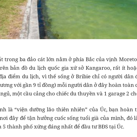
ất trong ba đảo cát lớn nằm ở phía Bắc của vịnh Moret
rên bản đồ du lịch quốc gia xứ sở Kangaroo, rất ít h
địa điểm du lịch, vì thế sống ở Bribie chỉ có người dân
ương với gần 9 tỉ đồng) mỗi người dân ở đây hoàn toàn c
 ngủ, một cầu cảng cho chiếc du thuyền và 1 garage 2 ch
nh là “viện dưỡng lão thiên nhiên” của Úc, bạn hoàn 
ơi đây để tận hưởng cuốc sống tuổi già của mình, đó l
h 5 thành phố xứng đáng nhất để đầu tư BĐS tại Úc.