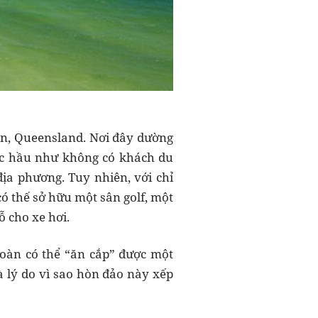
on, Queensland. Nơi đây dường
oặc hầu như không có khách du
 địa phương. Tuy nhiên, với chỉ
ó thế sở hữu một sân golf, một
ỗ cho xe hơi.
toàn có thể “ăn cắp” được một
à lý do vì sao hòn đảo này xếp