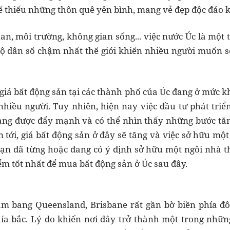
hế thiếu những thôn quê yên bình, mang vẻ đẹp độc đáo k
an, môi trường, không gian sống... việc nước Úc là một 
ộ dân số chậm nhất thế giới khiến nhiều người muốn s
i giá bất động sản tại các thành phố của Úc đang ở mức k
hiều người. Tuy nhiên, hiện nay việc đầu tư phát triể
ng được đẩy mạnh và có thể nhìn thấy những bước tăng
tới, giá bất động sản ở đây sẽ tăng và việc sở hữu một
ạn đã từng hoặc đang có ý định sở hữu một ngôi nhà t
ểm tốt nhất để mua bất động sản ở Úc sau đây.
 bang Queensland, Brisbane rất gần bờ biền phía đô
a bắc. Lý do khiến nơi đây trở thành một trong nhữn