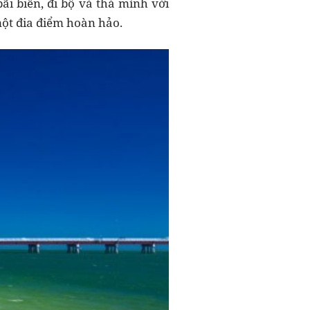
ãi biển, đi bộ và thả mình với
 một đia điểm hoàn hảo.