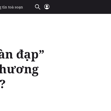
 tin toà soạn
Bàn đạp”
 phương
?