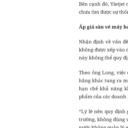
Bên cạnh đó, Vietjet
chưa tìm được sự thố
Áp giá sàn vé máy ba
Nhận định về vấn đề 
không được xếp vào d
này không thể quy đị
Theo ông Long, việc 
hãng khác tung ra mứ
hạn chế khả năng kh
phẩm của các doanh 
“Lý lẽ nên quy định g
trường, không đúng v
nước không quản lý g