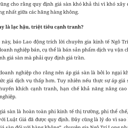
 cũng cho rằng quy định giá sàn khó khả thi vì khó xây
ng nhất giữa các hãng hàng không.
y là lạc hậu, triệt tiêu cạnh tranh?
này, báo Lao động trích lời chuyên gia kinh tế Ngô Tr
oanh nghiệp bán, cụ thể là bán sản phẩm dịch vụ vận c
nh giá sàn mà phải quy định giá trần.
doanh nghiệp cho rằng nên áp giá sàn là bởi lo ngại 
c giá dịch vụ thấp hơn. Tuy nhiên nếu thực sự áp giá 
uyến khích cạnh tranh, hạn chế khả năng nâng cao 
nghiệp.
iá sàn là hoàn toàn phi kinh tế thị trường, phi thể chế
ới Luật Giá đã được quy định. Đây cũng là lý do vì sa
iá sàn đối với hàng không”, chuyên gia Ngô Trí Long n