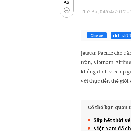
Aa
Thứ Ba, 04/04/2017 -
Chia sẻ
Thích
3.
Jetstar Pacific cho 
trần, Vietnam Airline
khẳng định việc áp g
với thực tiễn thế giới
Có thể bạn quan 
Sắp hết thời vé
Việt Nam đã ch