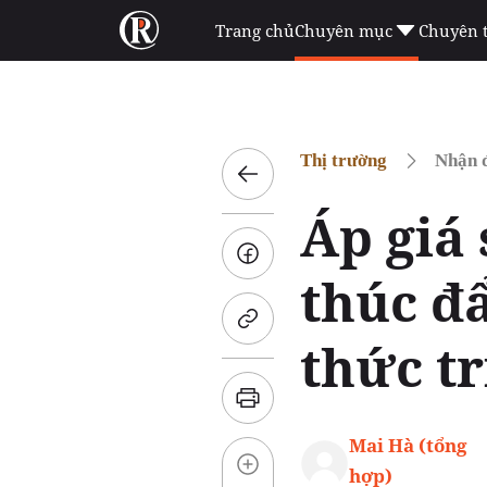
Trang chủ
Chuyên mục
Chuyên 
Thị trường
Nhận đ
Áp giá
thúc đ
thức tr
Mai Hà (tổng
hợp)