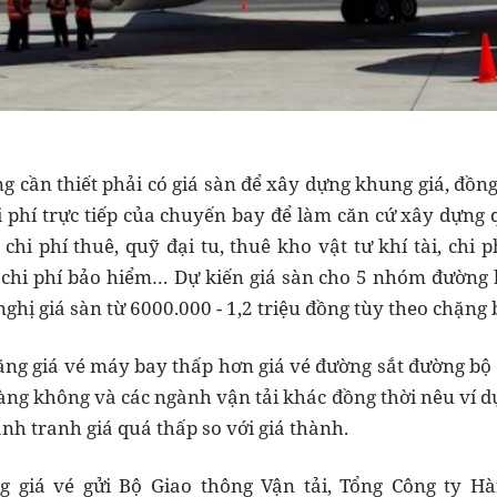
ằng cần thiết phải có giá sàn để xây dựng khung giá, đồn
i phí trực tiếp của chuyến bay để làm căn cứ xây dựng q
 chi phí thuê, quỹ đại tu, thuê kho vật tư khí tài, chi p
 chi phí bảo hiểm… Dự kiến giá sàn cho 5 nhóm đường
 nghị giá sàn từ 6000.000 - 1,2 triệu đồng tùy theo chặng 
ng giá vé máy bay thấp hơn giá vé đường sắt đường bộ c
àng không và các ngành vận tải khác đồng thời nêu ví dụ
nh tranh giá quá thấp so với giá thành.
g giá vé gửi Bộ Giao thông Vận tải, Tổng Công ty H