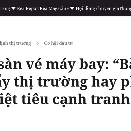
trang
Rea Report
Rea Magazine
Hội đồng chuyên gia
Thông
ịnh thị trường
Cơ hội đầu tư
 sàn vé máy bay: “
ẩy thị trường hay
iệt tiêu cạnh tranh