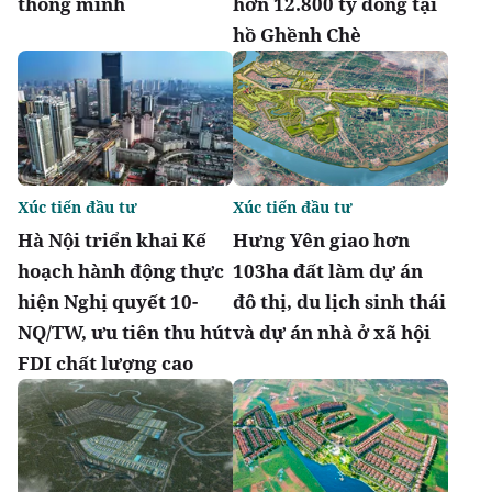
thông minh
hơn 12.800 tỷ đồng tại
hồ Ghềnh Chè
Xúc tiến đầu tư
Xúc tiến đầu tư
Hà Nội triển khai Kế
Hưng Yên giao hơn
hoạch hành động thực
103ha đất làm dự án
hiện Nghị quyết 10-
đô thị, du lịch sinh thái
NQ/TW, ưu tiên thu hút
và dự án nhà ở xã hội
FDI chất lượng cao