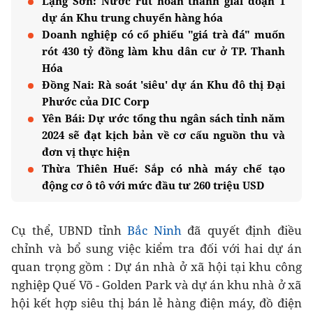
Lạng Sơn: Nước rút hoàn thành giai đoạn 1
dự án Khu trung chuyển hàng hóa
Doanh nghiệp có cổ phiếu "giá trà đá" muốn
rót 430 tỷ đồng làm khu dân cư ở TP. Thanh
Hóa
Đồng Nai: Rà soát 'siêu' dự án Khu đô thị Đại
Phước của DIC Corp
Yên Bái: Dự ước tổng thu ngân sách tỉnh năm
2024 sẽ đạt kịch bản về cơ cấu nguồn thu và
đơn vị thực hiện
Thừa Thiên Huế: Sắp có nhà máy chế tạo
động cơ ô tô với mức đầu tư 260 triệu USD
Cụ thể, UBND tỉnh
Bắc Ninh
đã quyết định điều
chỉnh và bổ sung việc kiểm tra đối với hai dự án
quan trọng gồm : Dự án nhà ở xã hội tại khu công
nghiệp Quế Võ - Golden Park và dự án khu nhà ở xã
hội kết hợp siêu thị bán lẻ hàng điện máy, đồ điện