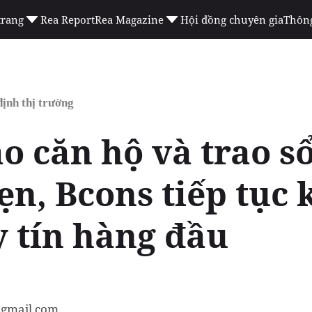
trang
Rea Report
Rea Magazine
Hội đồng chuyên gia
Thông
ịnh thị trường
o căn hộ và trao s
ẹn, Bcons tiếp tục
y tín hàng đầu
gmail.com