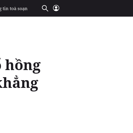
 tin toà soạn
ổ hồng
 khẳng