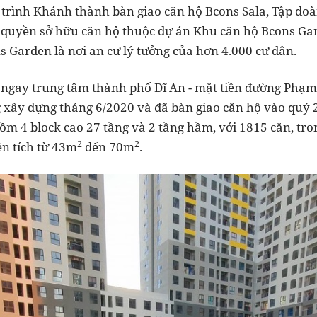
 trình Khánh thành bàn giao căn hộ Bcons Sala, Tập đoàn
quyền sở hữu căn hộ thuộc dự án Khu căn hộ Bcons Gar
ns Garden là nơi an cư lý tưởng của hơn 4.000 cư dân.
 ngay trung tâm thành phố Dĩ An - mặt tiền đường Phạ
 xây dựng tháng 6/2020 và đã bàn giao căn hộ vào quý 
gồm 4 block cao 27 tầng và 2 tầng hầm, với 1815 căn, tro
2
2
ện tích từ 43m
đến 70m
.