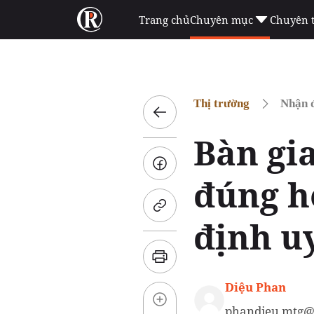
Trang chủ
Chuyên mục
Chuyên 
Thị trường
Nhận đ
Bàn gia
đúng h
định u
Diệu Phan
phandieu.mtg@