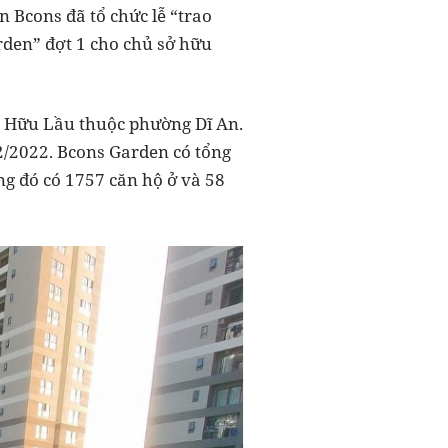
 Bcons đã tổ chức lễ “trao
den” đợt 1 cho chủ sở hữu
m Hữu Lầu thuộc phường Dĩ An.
2/2022. Bcons Garden có tổng
ng đó có 1757 căn hộ ở và 58