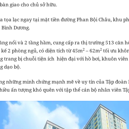
 bàn giao cho chủ sở hữu.
a tọa lạc ngay tại mặt tiền đường Phan Bội Châu, khu p
h Bình Dương.
ầng nổi và 2 tầng hầm, cung cấp ra thị trường 513 căn 
2
2
 kế 2 phòng ngủ, có diện tích từ 45m
– 62m
tối ưu khôn
 trang bị chuỗi tiện ích hiện đại với hồ bơi, khuôn viên
g dạo bộ.
ong những minh chứng mạnh mẽ về uy tín của Tập đoàn B
nhiều ấn tượng khó quên với tập thể cán bộ nhân viên T