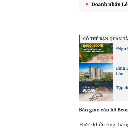
Doanh nhân Lê 
CÓ THỂ BẠN QUAN T
“Ngườ
Bình 
bán
Tập đ
Bàn giao căn hộ Bcon
Được khởi công tháng