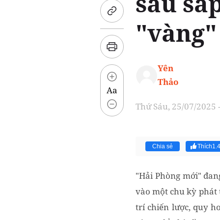
sau sá
"vàng"
Yên
Thảo
Aa
Thứ Sáu, 25/07/2025 
Chia sẻ
Thích
1.
"Hải Phòng mới" đang 
vào một chu kỳ phát 
trí chiến lược, quy 