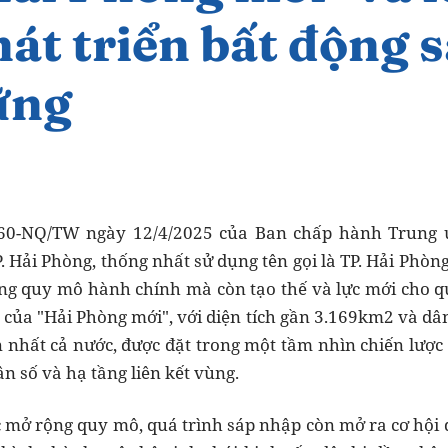
 60-NQ/TW ngày 12/4/2025 của Ban chấp hành Trung ư
 Hải Phòng, thống nhất sử dụng tên gọi là TP. Hải Phòng
g quy mô hành chính mà còn tạo thế và lực mới cho quá
g của "Hải Phòng mới", với diện tích gần 3.169km2 và dân
nhất cả nước, được đặt trong một tầm nhìn chiến lược r
n số và hạ tầng liên kết vùng.
 mở rộng quy mô, quá trình sáp nhập còn mở ra cơ hội để