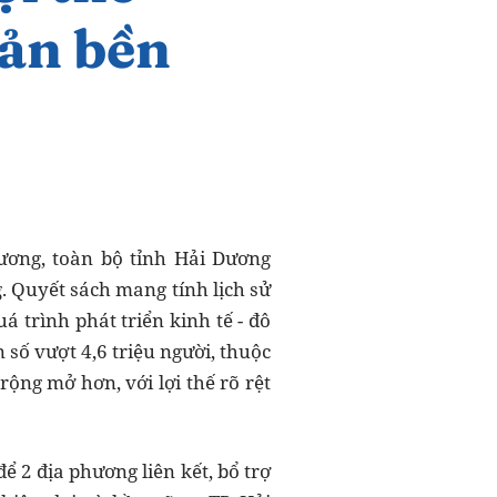
ơng, toàn bộ tỉnh Hải Dương
. Quyết sách mang tính lịch sử
 trình phát triển kinh tế - đô
 số vượt 4,6 triệu người, thuộc
ộng mở hơn, với lợi thế rõ rệt
 2 địa phương liên kết, bổ trợ