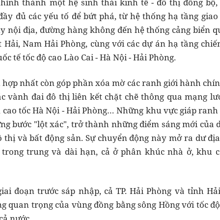
hình thành một hệ sinh thái kinh tế - đô thị đồng bộ,
đầy đủ các yếu tố để bứt phá, từ hệ thống hạ tầng gia
y nội địa, đường hàng không đến hệ thống cảng biển qu
t Hải, Nam Hải Phòng, cùng với các dự án hạ tầng chiế
ốc tế tốc độ cao Lào Cai - Hà Nội - Hải Phòng.
h hợp nhất còn góp phần xóa mờ các ranh giới hành chín
c vành đai đô thị liên kết chặt chẽ thông qua mạng l
0, cao tốc Hà Nội - Hải Phòng… Những khu vực giáp ran
ừng bước "lột xác", trở thành những điểm sáng mới của d
đô thị và bất động sản. Sự chuyển động này mở ra dư đ
 trong trung và dài hạn, cả ở phân khúc nhà ở, khu c
 giai đoạn trước sáp nhập, cả TP. Hải Phòng và tỉnh H
g quan trọng của vùng đồng bằng sông Hồng với tốc độ
cả nước.