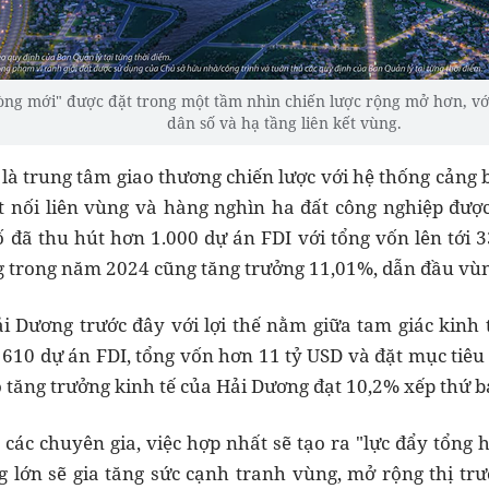
ng mới" được đặt trong một tầm nhìn chiến lược rộng mở hơn, với 
dân số và hạ tầng liên kết vùng.
 là trung tâm giao thương chiến lược với hệ thống cảng 
t nối liên vùng và hàng nghìn ha đất công nghiệp đượ
đã thu hút hơn 1.000 dự án FDI với tổng vốn lên tới 3
g trong năm 2024 cũng tăng trưởng 11,01%, dẫn đầu vù
ải Dương trước đây với lợi thế nằm giữa tam giác kinh
 610 dự án FDI, tổng vốn hơn 11 tỷ USD và đặt mục tiêu
 tăng trưởng kinh tế của Hải Dương đạt 10,2% xếp thứ b
 các chuyên gia, việc hợp nhất sẽ tạo ra "lực đẩy tổng h
g lớn sẽ gia tăng sức cạnh tranh vùng, mở rộng thị trư