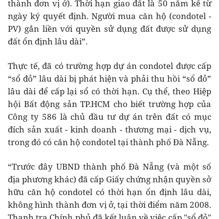
thành đơn vị ở). Thời hạn giao đất là 50 năm kể từ
ngày ký quyết định. Người mua căn hộ (condotel -
PV) gắn liền với quyền sử dụng đất được sử dụng
đất ổn định lâu dài”.
Thực tế, đã có trường hợp dự án condotel được cấp
“sổ đỏ” lâu dài bị phát hiện và phải thu hồi “sổ đỏ”
lâu dài để cấp lại sổ có thời hạn. Cụ thể, theo Hiệp
hội Bất động sản TP.HCM cho biết trường hợp của
Công ty 586 là chủ đầu tư dự án trên đất có mục
đích sản xuất - kinh doanh - thương mại - dịch vụ,
trong đó có căn hộ condotel tại thành phố Đà Nẵng.
“Trước đây UBND thành phố Đà Nẵng (và một số
địa phương khác) đã cấp Giấy chứng nhận quyền sở
hữu căn hộ condotel có thời hạn ổn định lâu dài,
không hình thành đơn vị ở, tại thời điểm năm 2008.
Thanh tra Chính phủ đã kết luận về việc cấp "sổ đỏ"