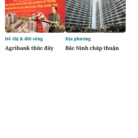
Đô thị & đời sống
Địa phương
Agribank thúc đẩy
Bắc Ninh chấp thuận
nguồn vốn tín dụng
hai dự án nhà ở xã hội
phát triển nhà ở xã hội
tại phường Nam Sơn
cho lực lượng Công an
và Vũ Ninh
nhân dân
Chia sẻ
Thích
1.6k
Địa phương
Địa phương