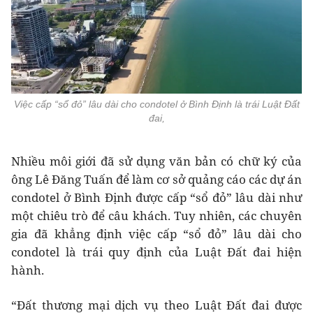
Việc cấp “sổ đỏ” lâu dài cho condotel ở Bình Định là trái Luật Đất
đai,
Nhiều môi giới đã sử dụng văn bản có chữ ký của
ông Lê Ðăng Tuấn để làm cơ sở quảng cáo các dự án
condotel ở Bình Định được cấp “sổ đỏ” lâu dài như
một chiêu trò để câu khách. Tuy nhiên, các chuyên
gia đã khẳng định việc cấp “sổ đỏ” lâu dài cho
condotel là trái quy định của Luật Đất đai hiện
hành.
“Đất thương mại dịch vụ theo Luật Đất đai được