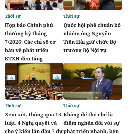
Thời sự
Thời sự
Họp báo Chính phủ
Quốc hội phê chuẩn bổ
thường kỳ tháng
nhiệm ông Nguyễn
7/2026: Các chỉ số cơ
Tiến Hải giữ chức Bộ
bản về phát triển
trưởng Bộ Nội vụ
KTXH đều tăng
Thời sự
Thời sự
Xem xét, thông qua 15
Không để thể chế là
luật, 4 Nghị quyết và
điểm nghẽn đối với sự
cho ý kiến lần đầu 7 dự
phát triển nhanh, bền