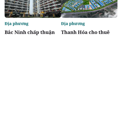
Địa phương
Địa phương
Bắc Ninh chấp thuận
Thanh Hóa cho thuê
hai dự án nhà ở xã hội
đất triển khai Khu
tại phường Nam Sơn
công nghiệp Đồng
và Vũ Ninh
Vàng
Chia sẻ
Thích
2k
Địa phương
Thị trường
Hải Phòng: Điều chỉnh
Lộ diện tòa Riviera -
kịch bản tăng trưởng
cửa ngõ của tổ hợp 12
kinh tế 6 tháng cuối
tòa tháp ven sông