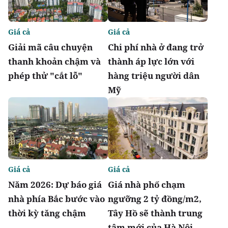
Giá cả
Giá cả
Giải mã câu chuyện
Chi phí nhà ở đang trở
thanh khoản chậm và
thành áp lực lớn với
phép thử "cắt lỗ"
hàng triệu người dân
Mỹ
Giá cả
Giá cả
Năm 2026: Dự báo giá
Giá nhà phố chạm
nhà phía Bắc bước vào
ngưỡng 2 tỷ đồng/m2,
thời kỳ tăng chậm
Tây Hồ sẽ thành trung
tâm mới của Hà Nội