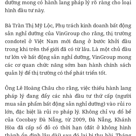
dưỡng mong có hành lang pháp lý rõ ràng cho loại
hình đầu tư này.
Bà Trần Thị Mỹ Lộc, Phụ trách kinh doanh bất động
sản nghỉ dưỡng của VinGroup cho rằng, thị trường
condotel ở Việt Nam mới đang ở bước khởi đầu
trong khi trên thế giới đã có từ lâu. Là một chủ đầu
tư lớn về bất động sản nghỉ dưỡng, VinGroup mong
các cơ quan chức năng sớm ban hành chính sách
quản lý để thị trường có thể phát triển tốt.
Ông Lê Hoàng Châu cho rằng, việc thiếu hành lang
pháp lý đang đẩy các nhà đầu tư thứ cấp (người
mua sản phẩm bất động sản nghỉ dưỡng) vào rủi ro
lớn, đặc biệt là rủi ro pháp lý. Không chỉ vụ đổ bể
của Cocobay Đà Nẵng, từ 2009, Đà Nẵng, Khánh
Hòa đã cấp sổ đỏ có thời hạn (đất ở không hình
thành ổn định lâu dài) sau đó lại bị thu hồi. Tháng