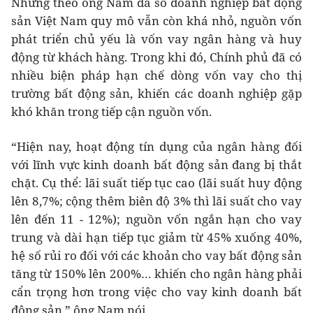
Nhưng theo ông Nam đa số doanh nghiệp bất động
sản Việt Nam quy mô vẫn còn khá nhỏ, nguồn vốn
phát triển chủ yếu là vốn vay ngân hàng và huy
động từ khách hàng. Trong khi đó, Chính phủ đã có
nhiều biện pháp hạn chế dòng vốn vay cho thị
trường bất động sản, khiến các doanh nghiệp gặp
khó khăn trong tiếp cận nguồn vốn.
“Hiện nay, hoạt động tín dụng của ngân hàng đối
với lĩnh vực kinh doanh bất động sản đang bị thắt
chặt. Cụ thể: lãi suất tiếp tục cao (lãi suất huy động
lên 8,7%; cộng thêm biên độ 3% thì lãi suất cho vay
lên đến 11 - 12%); nguồn vốn ngắn hạn cho vay
trung và dài hạn tiếp tục giảm từ 45% xuống 40%,
hệ số rủi ro đối với các khoản cho vay bất động sản
tăng từ 150% lên 200%… khiến cho ngân hàng phải
cẩn trọng hơn trong việc cho vay kinh doanh bất
động sản,” ông Nam nói.