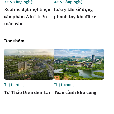
Xe & Công Nghệ
Xe & Công Nghệ
Realme đạt một triệu
Lưu ý khi sử dụng
sản phẩm AIoT trên
phanh tay khi đỗ xe
toàn cầu
Đọc thêm
Thị trường
Thị trường
Từ Thảo Điền đến Lái
Toàn cảnh khu công
Thiêu: Hạ tầng luôn là
nghệ Hòa Lạc, nơi có 2
"chất xúc tác" của giá
tuyến metro kết nối
trị bất động sản
trung tâm Hà Nội