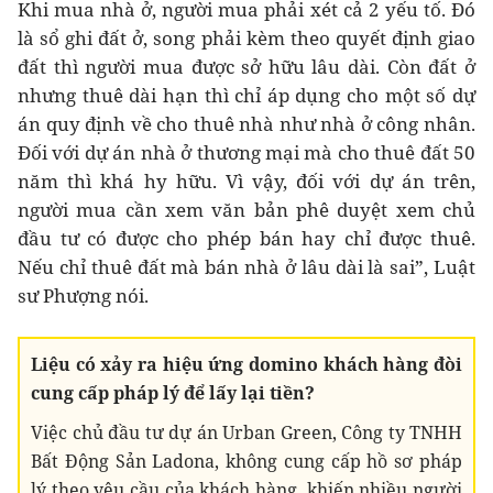
Khi mua nhà ở, người mua phải xét cả 2 yếu tố. Đó
là sổ ghi đất ở, song phải kèm theo quyết định giao
đất thì người mua được sở hữu lâu dài. Còn đất ở
nhưng thuê dài hạn thì chỉ áp dụng cho một số dự
án quy định về cho thuê nhà như nhà ở công nhân.
Đối với dự án nhà ở thương mại mà cho thuê đất 50
năm thì khá hy hữu. Vì vậy, đối với dự án trên,
người mua cần xem văn bản phê duyệt xem chủ
đầu tư có được cho phép bán hay chỉ được thuê.
Nếu chỉ thuê đất mà bán nhà ở lâu dài là sai”, Luật
sư Phượng nói.
Liệu có xảy ra hiệu ứng domino khách hàng đòi
cung cấp pháp lý để lấy lại tiền?
Việc chủ đầu tư dự án Urban Green, Công ty TNHH
Bất Động Sản Ladona, không cung cấp hồ sơ pháp
lý theo yêu cầu của khách hàng, khiến nhiều người