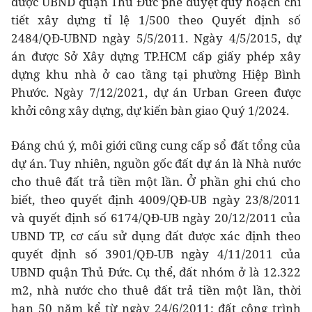
được UBND quận Thủ Đức phê duyệt quy hoạch chi
tiết xây dựng tỉ lệ 1/500 theo Quyết định số
2484/QĐ-UBND ngày 5/5/2011. Ngày 4/5/2015, dự
án được Sở Xây dựng TP.HCM cấp giấy phép xây
dựng khu nhà ở cao tầng tại phường Hiệp Bình
Phước. Ngày 7/12/2021, dự án Urban Green được
khởi công xây dựng, dự kiến bàn giao Quý 1/2024.
Đáng chú ý, môi giới cũng cung cấp sổ đất tổng của
dự án. Tuy nhiên, nguồn gốc đất dự án là Nhà nước
cho thuê đất trả tiền một lần. Ở phần ghi chú cho
biết, theo quyết định 4009/QĐ-UB ngày 23/8/2011
và quyết định số 6174/QĐ-UB ngày 20/12/2011 của
UBND TP, cơ cấu sử dụng đất được xác định theo
quyết định số 3901/QĐ-UB ngày 4/11/2011 của
UBND quận Thủ Đức. Cụ thể, đất nhóm ở là 12.322
m2, nhà nước cho thuê đất trả tiền một lần, thời
hạn 50 năm kể từ ngày 24/6/2011; đất công trình