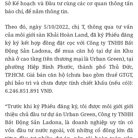
Sở Kế hoạch và Đầu tư cùng các cơ quan thông tấn
báo chí, để nắm thông tin.
Theo đó, ngày 5/10/2022, chị T, thông qua tư vấn
của môi giới sàn Khải Hoàn Land, đã ký Phiếu đăng
ký ký kết hợp đồng đặt cọc với Công ty TNHH Bất
Động Sản Ladona, để mua căn hộ tại dự án Khu
nhà ở cao tầng (tên thương mại là Urban Green), tại
phường Hiệp Bình Phước, thành phố Thủ Đức,
TP.HCM. Giá bán căn hộ (chưa bao gồm thuế GTGT,
phí bảo trì và chưa được tính chiết khấu (nếu có)):
6.246.851.891 VNĐ.
“Trước khi ký Phiếu đăng ký, tôi được môi giới giới
thiệu chủ đầu tư dự án Urban Green, Công ty TNHH
Bất Động Sản Ladona, là doanh nghiệp uy tín có
vốn đầu tư nước ngoài, với những cổ đông lớn đã