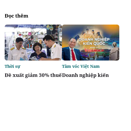
Đọc thêm
Thời sự
Tầm vóc Việt Nam
Đề xuất giảm 30% thuế
Doanh nghiệp kiến
thu nhập cho hộ kinh
quốc - Nhìn từ
doanh, doanh nghiệp
Vingroup
có doanh thu đến 10 tỷ
đồng
Chia sẻ
Thích
2.4k