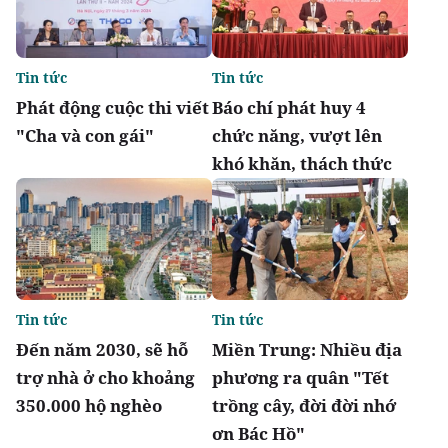
Tin tức
Tin tức
Phát động cuộc thi viết
Báo chí phát huy 4
"Cha và con gái"
chức năng, vượt lên
khó khăn, thách thức
Tin tức
Tin tức
Đến năm 2030, sẽ hỗ
Miền Trung: Nhiều địa
trợ nhà ở cho khoảng
phương ra quân "Tết
350.000 hộ nghèo
trồng cây, đời đời nhớ
ơn Bác Hồ"