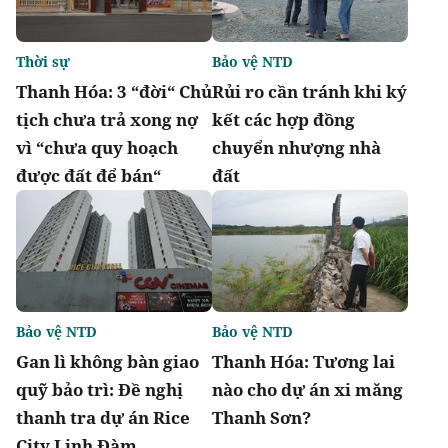
Thời sự
Bảo vệ NTD
Thanh Hóa: 3 “đời“ Chủ
Rủi ro cần tránh khi ký
tịch chưa trả xong nợ
kết các hợp đồng
vì “chưa quy hoạch
chuyển nhượng nhà
được đất để bán“
đất
Bảo vệ NTD
Bảo vệ NTD
Gan lì không bàn giao
Thanh Hóa: Tương lai
quỹ bảo trì: Đề nghị
nào cho dự án xi măng
thanh tra dự án Rice
Thanh Sơn?
City Linh Đàm