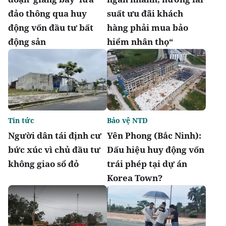
đảo thông qua huy
suất ưu đãi khách
động vốn đầu tư bất
hàng phải mua bảo
động sản
hiểm nhân thọ“
Tin tức
Bảo vệ NTD
Người dân tái định cư
Yên Phong (Bắc Ninh):
bức xúc vì chủ đầu tư
Dấu hiệu huy động vốn
không giao sổ đỏ
trái phép tại dự án
Korea Town?