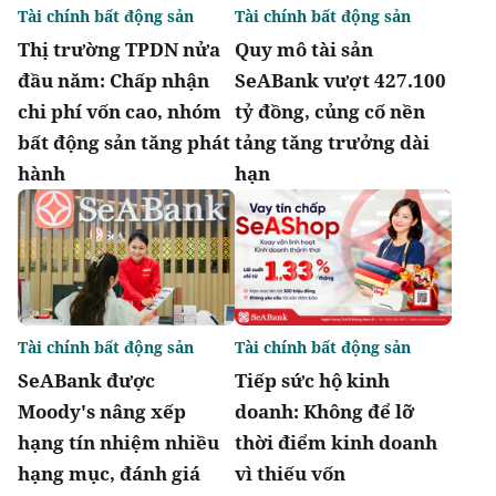
Tài chính bất động sản
Tài chính bất động sản
Thị trường TPDN nửa
Quy mô tài sản
đầu năm: Chấp nhận
SeABank vượt 427.100
chi phí vốn cao, nhóm
tỷ đồng, củng cố nền
bất động sản tăng phát
tảng tăng trưởng dài
hành
hạn
Tài chính bất động sản
Tài chính bất động sản
SeABank được
Tiếp sức hộ kinh
Moody's nâng xếp
doanh: Không để lỡ
hạng tín nhiệm nhiều
thời điểm kinh doanh
hạng mục, đánh giá
vì thiếu vốn