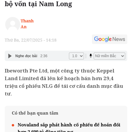
bộ vốn tại Nam Long
Thanh
An
Thứ Ba, 22/07/2025 - 14:18
Nghe đọc bài
2:36
Ibeworth Pte Ltd, một công ty thuộc Keppel
Land Limited đã lên kế hoạch bán hơn 29,4
triệu cổ phiếu NLG để tái cơ cấu danh mục đầu
tư.
Có thể bạn quan tâm
Novaland sắp phát hành cổ phiếu để hoán đổi
hơn 2.600 tỷ đồng tiền nợ