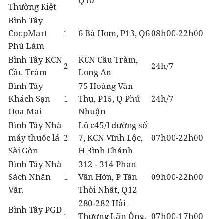
Q10
Thường Kiệt
Bình Tây
CoopMart
1
6 Bà Hom, P13, Q6
08h00-22h00
Phú Lâm
Bình Tây KCN
KCN Cầu Tràm,
2
24h/7
Cầu Tràm
Long An
Bình Tây
75 Hoàng Văn
Khách Sạn
1
Thụ, P15, Q Phú
24h/7
Hoa Mai
Nhuận
Bình Tây Nhà
Lô c45/I đường số
máy thuốc lá
2
7, KCN Vĩnh Lộc,
07h00-22h00
Sài Gòn
H Bình Chánh
Bình Tây Nhà
312 - 314 Phan
Sách Nhân
1
Văn Hớn, P Tân
09h00-22h00
Văn
Thời Nhất, Q12
280-282 Hải
Bình Tây PGD
1
Thượng Lãn Ông,
07h00-17h00