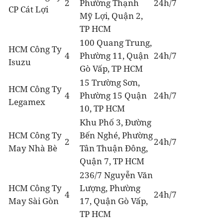
2
Phường Thạnh
24h/7
CP Cát Lợi
Mỹ Lợi, Quận 2,
TP HCM
100 Quang Trung,
HCM Công Ty
4
Phường 11, Quận
24h/7
Isuzu
Gò Vấp, TP HCM
15 Trường Sơn,
HCM Công Ty
4
Phường 15 Quận
24h/7
Legamex
10, TP HCM
Khu Phố 3, Đường
HCM Công Ty
Bến Nghé, Phường
2
24h/7
May Nhà Bè
Tân Thuận Đông,
Quận 7, TP HCM
236/7 Nguyễn Văn
HCM Công Ty
Lượng, Phường
4
24h/7
May Sài Gòn
17, Quận Gò Vấp,
TP HCM