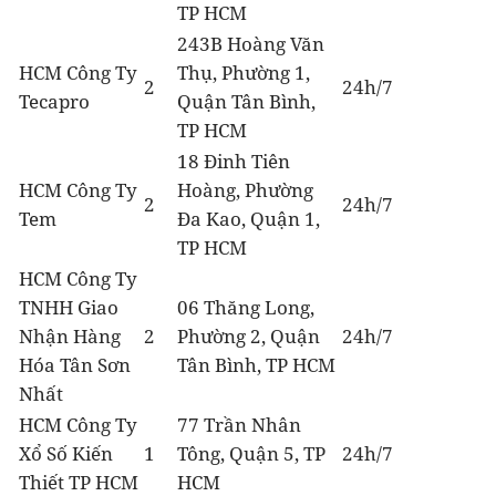
TP HCM
243B Hoàng Văn
HCM Công Ty
Thụ, Phường 1,
2
24h/7
Tecapro
Quận Tân Bình,
TP HCM
18 Đinh Tiên
HCM Công Ty
Hoàng, Phường
2
24h/7
Tem
Đa Kao, Quận 1,
TP HCM
HCM Công Ty
TNHH Giao
06 Thăng Long,
Nhận Hàng
2
Phường 2, Quận
24h/7
Hóa Tân Sơn
Tân Bình, TP HCM
Nhất
HCM Công Ty
77 Trần Nhân
Xổ Số Kiến
1
Tông, Quận 5, TP
24h/7
Thiết TP HCM
HCM