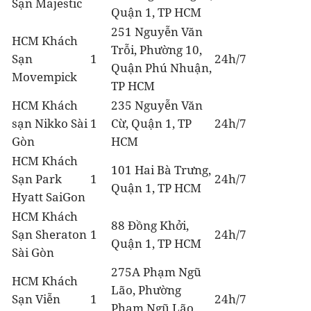
Sạn Majestic
Quận 1, TP HCM
251 Nguyễn Văn
HCM Khách
Trỗi, Phường 10,
Sạn
1
24h/7
Quận Phú Nhuận,
Movempick
TP HCM
HCM Khách
235 Nguyễn Văn
sạn Nikko Sài
1
Cừ, Quận 1, TP
24h/7
Gòn
HCM
HCM Khách
101 Hai Bà Trưng,
Sạn Park
1
24h/7
Quận 1, TP HCM
Hyatt SaiGon
HCM Khách
88 Đồng Khởi,
Sạn Sheraton
1
24h/7
Quận 1, TP HCM
Sài Gòn
275A Phạm Ngũ
HCM Khách
Lão, Phường
Sạn Viễn
1
24h/7
Phạm Ngũ Lão,