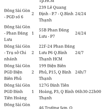
Tp.HCM
239 Lê Quang
Đông Sài Gòn
2
Định - P.7 - Q.Bình
24/24
- PGD số 6
Thạnh
Đông Sài Gòn
55B Phan Đăng
- Phan Đăng
1
24/24
Lưu - P7
Lưu
Đông Sài Gòn
22F-24 Phan Đăng
- Trụ sở Chi
2
Lưu P6 Q.Bình
24/7
nhánh
Thạnh HCM
Đông Sài Gòn
199 Điện Biên
PGD Điện
2
Phủ, P15, Q Bình
24h/7
Biên Phủ
Thạnh
Đông Sài Gòn
127G Đinh Tiên
PGD Đinh
1
Hoàng, P3, Q Bình
06h30-22h00
Tiên Hoàng
Thạnh
Đông Sài Gòn
46 Trường Sơn, Q