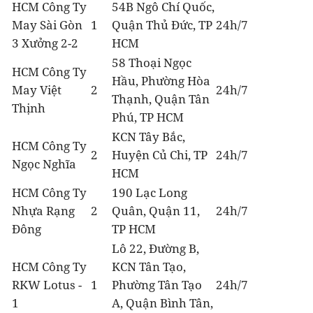
HCM Công Ty
54B Ngô Chí Quốc,
May Sài Gòn
1
Quận Thủ Đức, TP
24h/7
3 Xưởng 2-2
HCM
58 Thoại Ngọc
HCM Công Ty
Hầu, Phường Hòa
May Việt
2
24h/7
Thạnh, Quận Tân
Thịnh
Phú, TP HCM
KCN Tây Bắc,
HCM Công Ty
2
Huyện Củ Chi, TP
24h/7
Ngọc Nghĩa
HCM
HCM Công Ty
190 Lạc Long
Nhựa Rạng
2
Quân, Quận 11,
24h/7
Đông
TP HCM
Lô 22, Đường B,
HCM Công Ty
KCN Tân Tạo,
RKW Lotus -
1
Phường Tân Tạo
24h/7
1
A, Quận Bình Tân,