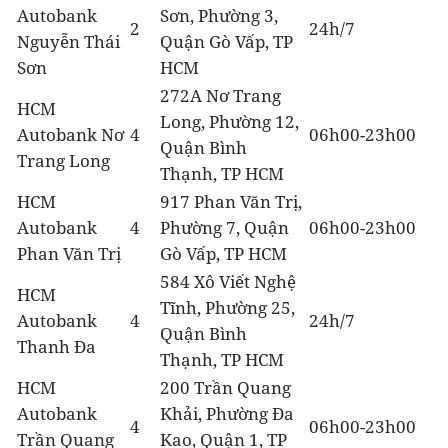
Autobank
Sơn, Phường 3,
2
24h/7
Nguyễn Thái
Quận Gò Vấp, TP
Sơn
HCM
272A Nơ Trang
HCM
Long, Phường 12,
Autobank Nơ
4
06h00-23h00
Quận Bình
Trang Long
Thạnh, TP HCM
HCM
917 Phan Văn Trị,
Autobank
4
Phường 7, Quận
06h00-23h00
Phan Văn Trị
Gò Vấp, TP HCM
584 Xô Viết Nghệ
HCM
Tĩnh, Phường 25,
Autobank
4
24h/7
Quận Bình
Thanh Đa
Thạnh, TP HCM
HCM
200 Trần Quang
Autobank
Khải, Phường Đa
4
06h00-23h00
Trần Quang
Kao, Quận 1, TP