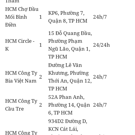
Thám
HCM Chợ Đầu
KP6, Phường 7,
Mối Bình
1
24h/7
Quận 8, TP HCM
Điền
15 Đỗ Quang Đầu,
HCM Circle -
Phường Phạm
1
24/24h
K
Ngũ Lão, Quận 1,
TP HCM
Đường Lê Văn
HCM Công Ty
Khương, Phường
2
24h/7
Bia Việt Nam
Thới An, Quận 12,
TP HCM
52A Phan Anh,
HCM Công Ty
2
Phường 14, Quận
24h/7
Cầu Tre
6, TP HCM
934D2 Đường D,
KCN Cát Lái,
HCM Công Ty