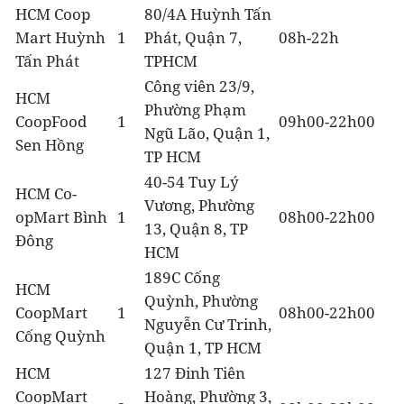
HCM Coop
80/4A Huỳnh Tấn
Mart Huỳnh
1
Phát, Quận 7,
08h-22h
Tấn Phát
TPHCM
Công viên 23/9,
HCM
Phường Phạm
CoopFood
1
09h00-22h00
Ngũ Lão, Quận 1,
Sen Hồng
TP HCM
40-54 Tuy Lý
HCM Co-
Vương, Phường
opMart Bình
1
08h00-22h00
13, Quận 8, TP
Đông
HCM
189C Cống
HCM
Quỳnh, Phường
CoopMart
1
08h00-22h00
Nguyễn Cư Trinh,
Cống Quỳnh
Quận 1, TP HCM
HCM
127 Đinh Tiên
CoopMart
Hoàng, Phường 3,