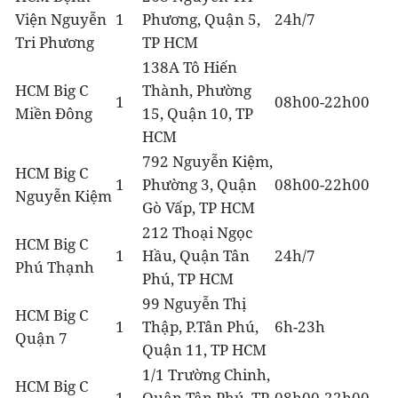
Viện Nguyễn
1
Phương, Quận 5,
24h/7
Tri Phương
TP HCM
138A Tô Hiến
HCM Big C
Thành, Phường
1
08h00-22h00
Miền Đông
15, Quận 10, TP
HCM
792 Nguyễn Kiệm,
HCM Big C
1
Phường 3, Quận
08h00-22h00
Nguyễn Kiệm
Gò Vấp, TP HCM
212 Thoại Ngọc
HCM Big C
1
Hầu, Quận Tân
24h/7
Phú Thạnh
Phú, TP HCM
99 Nguyễn Thị
HCM Big C
1
Thập, P.Tân Phú,
6h-23h
Quận 7
Quận 11, TP HCM
1/1 Trường Chinh,
HCM Big C
1
Quận Tân Phú, TP
08h00-22h00