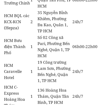
Trường Chinh
HCM
35 Nguyễn Bỉnh
HCM BQL các
Khiêm, Phường
KCX-KCN
2
24h/7
Đa Kao, Quân 1,
(Hepza)
TP HCM
Số 02 Công xã
HCM Bưu
Pari, Phường Bến
điện Thành
1
06h00-22h00
Nghé, Quận 1, TP
Phố
HCM
19 Công trường
HCM
Lam Sơn, Phường
Caravelle
1
24h/7
Bến Nghé, Quận
Hotel
1, TP HCM
HCM C-
136 Hoàng Hoa
Express
1
Thám, Quận Tân
24h/7
Hoàng Hoa
Bình, TP HCM