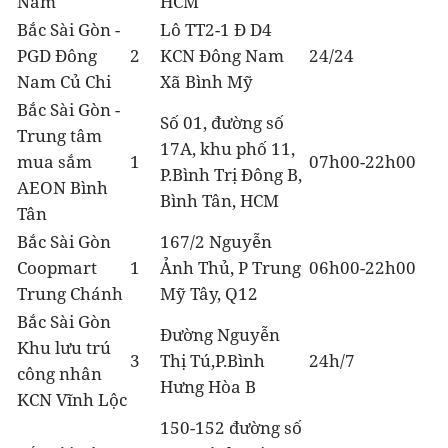
Nam
HCM
Bắc Sài Gòn -
Lô TT2-1 Đ D4
PGD Đông
2
KCN Đông Nam
24/24
Nam Củ Chi
Xã Bình Mỹ
Bắc Sài Gòn -
Số 01, đường số
Trung tâm
17A, khu phố 11,
mua sắm
1
07h00-22h00
P.Bình Trị Đông B,
AEON Bình
Bình Tân, HCM
Tân
Bắc Sài Gòn
167/2 Nguyễn
Coopmart
1
Ảnh Thủ, P Trung
06h00-22h00
Trung Chánh
Mỹ Tây, Q12
Bắc Sài Gòn
Đường Nguyễn
Khu lưu trú
3
Thị Tú,P.Bình
24h/7
công nhân
Hưng Hòa B
KCN Vĩnh Lộc
150-152 đường số