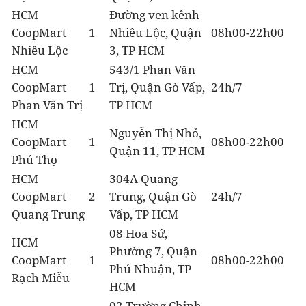
HCM
Đường ven kênh
CoopMart
1
Nhiêu Lộc, Quận
08h00-22h00
Nhiêu Lộc
3, TP HCM
HCM
543/1 Phan Văn
CoopMart
1
Trị, Quận Gò Vấp,
24h/7
Phan Văn Trị
TP HCM
HCM
Nguyễn Thị Nhỏ,
CoopMart
1
08h00-22h00
Quận 11, TP HCM
Phú Thọ
HCM
304A Quang
CoopMart
2
Trung, Quận Gò
24h/7
Quang Trung
Vấp, TP HCM
08 Hoa Sứ,
HCM
Phường 7, Quận
CoopMart
1
08h00-22h00
Phú Nhuận, TP
Rạch Miễu
HCM
02 Trường Chinh,