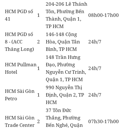
204-206 Lê Thánh
HCM PGD số
Tôn, Phường Bến
1
08h00-17h00
41
Thành, Quận 1,
TP HCM
HCM PGD số
146-148 Cộng
8 - (ACC
2
Hòa, Quận Tân
24h/7
Thăng Long)
Bình, TP HCM
148 Trần Hưng
HCM Pullman
Đạo, Phường
1
24h/7
Hotel
Nguyễn Cư Trinh,
Quận 1, TP HCM
990 Nguyễn Thị
HCM Sài Gòn
1
Định, Quận 2, TP
24h/7
Petro
HCM
37 Tôn Đức
HCM Sài Gòn
Thắng, Phường
2
07h30-17h00
Trade Center
Bến Nghé, Quận