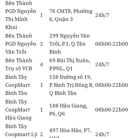
Bến Thành
PGD Nguyễn
76 CMT8, Phường
1
24h/7
Thị Minh
6, Quận 3
Khai
Bến Thành
299 Nguyễn Văn
PGD Nguyễn
2
Trỗi, P.1, Q.Tân
06h00-22h00
Văn Trỗi
Bình
Bến Thành
69 Bùi Thị Xuân,
4
24h/7
Trụ sở VCB
P.PNL, Q1
Bình Tây
158 Đường số 19,
CoopMart
1
P Bình Trị Đông B,
08h00-22h00
Bình Tân
Q Bình Tân
Bình Tây
188 Hậu Giang,
CoopMart
1
08h00-22h00
P6, Q6
Hậu Giang
Bình Tây
497 Hòa Hảo, P7,
Coopmart Lý
2
24h/7