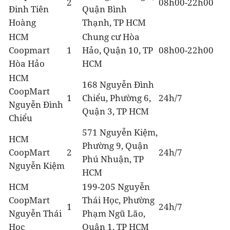
2
08h00-22h00
Đinh Tiên
Quận Bình
Hoàng
Thạnh, TP HCM
HCM
Chung cư Hòa
Coopmart
1
Hảo, Quận 10, TP
08h00-22h00
Hòa Hảo
HCM
HCM
168 Nguyễn Đình
CoopMart
1
Chiểu, Phường 6,
24h/7
Nguyễn Đình
Quận 3, TP HCM
Chiểu
571 Nguyễn Kiệm,
HCM
Phường 9, Quận
CoopMart
2
24h/7
Phú Nhuận, TP
Nguyễn Kiệm
HCM
HCM
199-205 Nguyễn
CoopMart
Thái Học, Phường
1
24h/7
Nguyễn Thái
Phạm Ngũ Lão,
Học
Quận 1, TP HCM