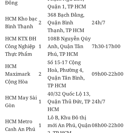
Đông
Quận 1, TP HCM
368 Bạch Đằng,
HCM Kho bạc
2
Quận Bình
24h/7
Bình Thạnh
Thạnh, TP HCM
HCM KTX ĐH
108B Nguyễn Qúy
Công Nghiệp
1
Anh, Quận Tân
7h30-17h00
Thực Phẩm
Phú, TP HCM
Số 15-17 Cộng
HCM
Hoà, Phường 4,
Maximark
2
09h00-22h00
Quận Tân Bình,
Cộng Hòa
TP HCM
40/32 Quốc Lộ 13,
HCM May Sài
1
Quận Thủ Đức, TP
24h/7
Gòn
HCM
Lô B, Khu Đô thị
HCM Metro
1
mới An Phú, Quận
08h00-22h00
Cash An Phú
2, TP HCM