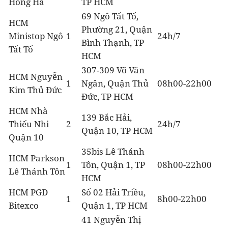
Hồng Hà
TP HCM
69 Ngô Tất Tố,
HCM
Phường 21, Quận
Ministop Ngô
1
24h/7
Bình Thạnh, TP
Tất Tố
HCM
307-309 Võ Văn
HCM Nguyễn
1
Ngân, Quận Thủ
08h00-22h00
Kim Thủ Đức
Đức, TP HCM
HCM Nhà
139 Bắc Hải,
Thiếu Nhi
2
24h/7
Quận 10, TP HCM
Quận 10
35bis Lê Thánh
HCM Parkson
1
Tôn, Quận 1, TP
08h00-22h00
Lê Thánh Tôn
HCM
HCM PGD
Số 02 Hải Triều,
1
8h00-22h00
Bitexco
Quận 1, TP HCM
41 Nguyễn Thị