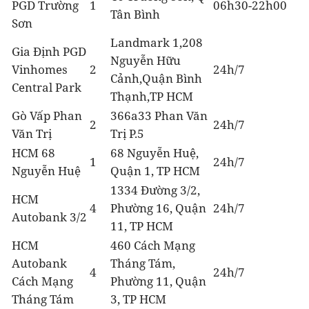
PGD Trường
1
06h30-22h00
Tân Bình
Sơn
Landmark 1,208
Gia Định PGD
Nguyễn Hữu
Vinhomes
2
24h/7
Cảnh,Quận Bình
Central Park
Thạnh,TP HCM
Gò Vấp Phan
366a33 Phan Văn
2
24h/7
Văn Trị
Trị P.5
HCM 68
68 Nguyễn Huệ,
1
24h/7
Nguyễn Huệ
Quận 1, TP HCM
1334 Đường 3/2,
HCM
4
Phường 16, Quận
24h/7
Autobank 3/2
11, TP HCM
HCM
460 Cách Mạng
Autobank
Tháng Tám,
4
24h/7
Cách Mạng
Phường 11, Quận
Tháng Tám
3, TP HCM