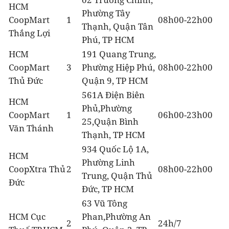
HCM
Phường Tây
CoopMart
1
08h00-22h00
Thạnh, Quận Tân
Thắng Lợi
Phú, TP HCM
HCM
191 Quang Trung,
CoopMart
3
Phường Hiệp Phú,
08h00-22h00
Thủ Đức
Quận 9, TP HCM
561A Điện Biên
HCM
Phủ,Phường
CoopMart
1
06h00-23h00
25,Quận Bình
Văn Thánh
Thạnh, TP HCM
934 Quốc Lộ 1A,
HCM
Phường Linh
CoopXtra Thủ
2
08h00-22h00
Trung, Quận Thủ
Đức
Đức, TP HCM
63 Vũ Tông
HCM Cục
Phan,Phường An
2
24h/7