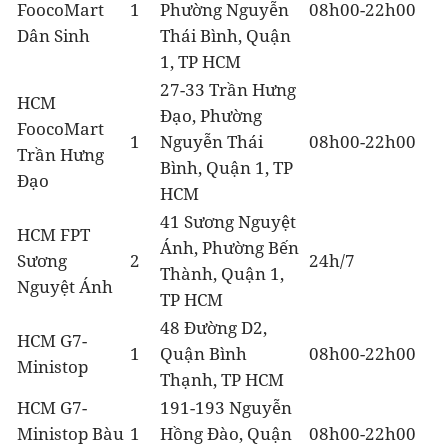
FoocoMart
1
Phường Nguyễn
08h00-22h00
Dân Sinh
Thái Bình, Quận
1, TP HCM
27-33 Trần Hưng
HCM
Đạo, Phường
FoocoMart
1
Nguyễn Thái
08h00-22h00
Trần Hưng
Bình, Quận 1, TP
Đạo
HCM
41 Sương Nguyệt
HCM FPT
Ánh, Phường Bến
Sương
2
24h/7
Thành, Quận 1,
Nguyệt Ánh
TP HCM
48 Đường D2,
HCM G7-
1
Quận Bình
08h00-22h00
Ministop
Thạnh, TP HCM
HCM G7-
191-193 Nguyễn
Ministop Bàu
1
Hồng Đào, Quận
08h00-22h00