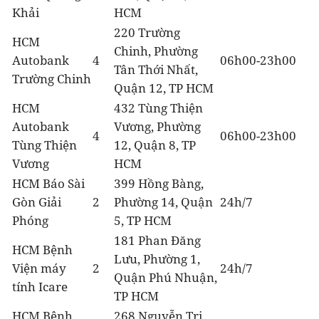
Khải
HCM
220 Trường
HCM
Chinh, Phường
Autobank
4
06h00-23h00
Tân Thới Nhất,
Trường Chinh
Quận 12, TP HCM
HCM
432 Tùng Thiện
Autobank
Vương, Phường
4
06h00-23h00
Tùng Thiện
12, Quận 8, TP
Vương
HCM
HCM Báo Sài
399 Hồng Bàng,
Gòn Giải
2
Phường 14, Quận
24h/7
Phóng
5, TP HCM
181 Phan Đăng
HCM Bệnh
Lưu, Phường 1,
Viện máy
2
24h/7
Quận Phú Nhuận,
tính Icare
TP HCM
HCM Bệnh
268 Nguyễn Tri