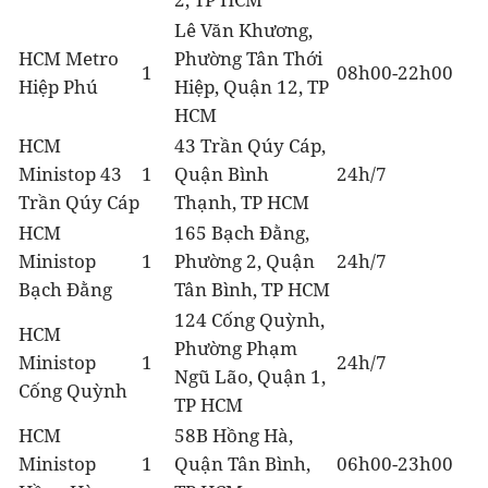
Lê Văn Khương,
HCM Metro
Phường Tân Thới
1
08h00-22h00
Hiệp Phú
Hiệp, Quận 12, TP
HCM
HCM
43 Trần Qúy Cáp,
Ministop 43
1
Quận Bình
24h/7
Trần Qúy Cáp
Thạnh, TP HCM
HCM
165 Bạch Đằng,
Ministop
1
Phường 2, Quận
24h/7
Bạch Đằng
Tân Bình, TP HCM
124 Cống Quỳnh,
HCM
Phường Phạm
Ministop
1
24h/7
Ngũ Lão, Quận 1,
Cống Quỳnh
TP HCM
HCM
58B Hồng Hà,
Ministop
1
Quận Tân Bình,
06h00-23h00