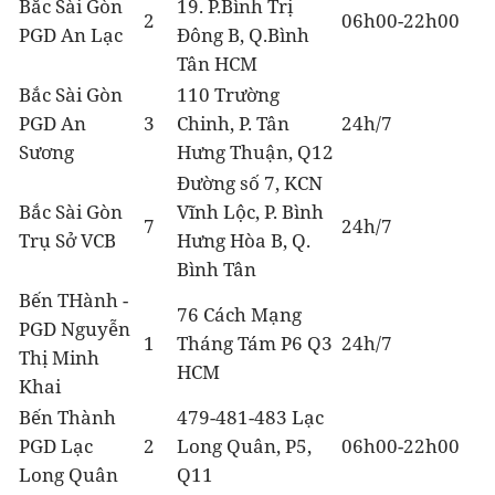
Bắc Sài Gòn
19. P.Bình Trị
2
06h00-22h00
PGD An Lạc
Đông B, Q.Bình
Tân HCM
Bắc Sài Gòn
110 Trường
PGD An
3
Chinh, P. Tân
24h/7
Sương
Hưng Thuận, Q12
Đường số 7, KCN
Bắc Sài Gòn
Vĩnh Lộc, P. Bình
7
24h/7
Trụ Sở VCB
Hưng Hòa B, Q.
Bình Tân
Bến THành -
76 Cách Mạng
PGD Nguyễn
1
Tháng Tám P6 Q3
24h/7
Thị Minh
HCM
Khai
Bến Thành
479-481-483 Lạc
PGD Lạc
2
Long Quân, P5,
06h00-22h00
Long Quân
Q11