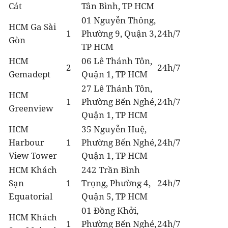
Cát
Tân Bình, TP HCM
01 Nguyễn Thông,
HCM Ga Sài
1
Phường 9, Quận 3,
24h/7
Gòn
TP HCM
HCM
06 Lê Thánh Tôn,
2
24h/7
Gemadept
Quận 1, TP HCM
27 Lê Thánh Tôn,
HCM
1
Phường Bến Nghé,
24h/7
Greenview
Quận 1, TP HCM
HCM
35 Nguyễn Huệ,
Harbour
1
Phường Bến Nghé,
24h/7
View Tower
Quận 1, TP HCM
HCM Khách
242 Trần Bình
Sạn
1
Trọng, Phường 4,
24h/7
Equatorial
Quận 5, TP HCM
01 Đồng Khởi,
HCM Khách
1
Phường Bến Nghé,
24h/7