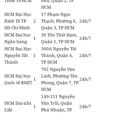
Thuế TP.HCM
Phú, Quận 2, TP
HCM
HCM Đại Học
17 Phạm Ngọc
Kinh Tế TP
2
Thạch, Phường 6,
24h/7
Hồ Chí Minh
Quận 3, TP HCM
HCM Đại học
36 Tôn Thất Đạm,
1
24h/7
Ngân hàng
Quận 1, TP HCM
HCM Đại Học
300A Nguyễn Tất
Nguyễn Tất
1
Thành, Quận 4,
24h/7
Thành
TP HCM
702 Nguyễn Văn
HCM Đại học
Linh, Phường Tân
1
24h/7
Quốc tế RMIT
Phong, Quận 7, TP
HCM
149-151 Nguyễn
HCM Dai-ichi
Văn Trỗi, Quận
1
24h/7
Life
Phú Nhuận, TP