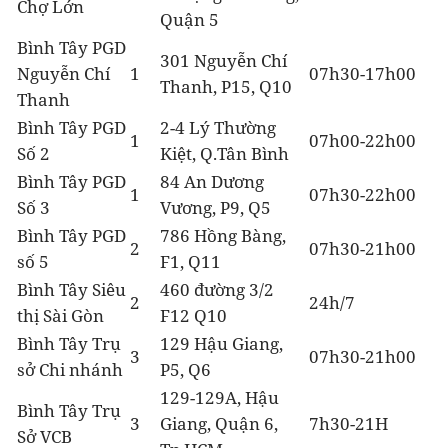
Chợ Lớn
Quận 5
Bình Tây PGD
301 Nguyễn Chí
Nguyễn Chí
1
07h30-17h00
Thanh, P15, Q10
Thanh
Bình Tây PGD
2-4 Lý Thường
1
07h00-22h00
Số 2
Kiệt, Q.Tân Bình
Bình Tây PGD
84 An Dương
1
07h30-22h00
Số 3
Vương, P9, Q5
Bình Tây PGD
786 Hồng Bàng,
2
07h30-21h00
số 5
F1, Q11
Bình Tây Siêu
460 đường 3/2
2
24h/7
thị Sài Gòn
F12 Q10
Bình Tây Trụ
129 Hậu Giang,
3
07h30-21h00
sở Chi nhánh
P5, Q6
129-129A, Hậu
Bình Tây Trụ
3
Giang, Quận 6,
7h30-21H
Sở VCB