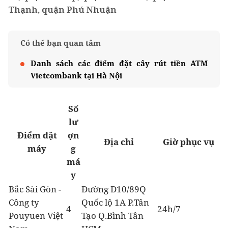
Thạnh, quận Phú Nhuận
Có thể bạn quan tâm
Danh sách các điểm đặt cây rút tiền ATM
Vietcombank tại Hà Nội
Số
lư
Điểm đặt
ợn
Địa chỉ
Giờ phục vụ
máy
g
má
y
Bắc Sài Gòn -
Đường D10/89Q
Công ty
Quốc lộ 1A P.Tân
4
24h/7
Pouyuen Việt
Tạo Q.Bình Tân