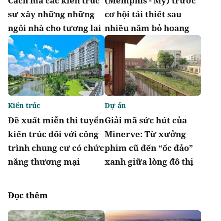
Cách mà các kiến trúc
(Memphis - Mỹ) trước
sư xây những những
cơ hội tái thiết sau
ngôi nhà cho tương lai
nhiều năm bỏ hoang
Kiến trúc
Dự án
Đề xuất miễn thi tuyển
Giải mã sức hút của
kiến trúc đối với công
Minerve: Từ xưởng
trình chung cư có chức
phim cũ đến “ốc đảo”
năng thương mại
xanh giữa lòng đô thị
Đọc thêm