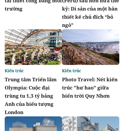
tái thiết công bằng môi
(Peru) sau hơn nửa thế
trường
kỷ: Di sản của một bản
thiết kế chủ đích “bỏ
ngỏ”
Kiến trúc
Kiến trúc
Trung tâm Triển lãm
Photo Travel: Nét kiến
Olympia: Cuộc đại
trúc "hư hao" giữa
trùng tu 1,3 tỷ bảng
biển trời Quy Nhơn
Anh của biểu tượng
London