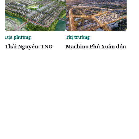
Địa phương
Thị trường
Thái Nguyên: TNG
Machino Phú Xuân đón
Land khởi công dự án
dấu mốc pháp lý mới,
Homie Spring hơn
gia tăng sức hút tại tọa
19ha bên sông Công
độ trung tâm
Chia sẻ
Thích
3.5k
Địa phương
Địa phương
Hưng Yên chính thức
TP. Huế: Khảo sát hạ