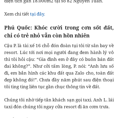
diện tích gần 18.000m2 tại số 82 Nguyễn Tuân.
Xem chi tiết
tại đây.
Phú Quốc: Khóc cười trong cơn sốt đất,
chỉ có trẻ nhỏ vẫn còn hồn nhiên
Cậu P. là tài xế 16 chỗ đón đoàn tụi tôi từ sân bay về
resort. Lúc tới nơi mọi người đang đem hành lý vô
thì tôi hỏi cậu: “Gia đình em ở đây có buôn bán đất
đai không?”. Như cởi tấm lòng, P. nói: “Anh lưu số
đi, em bắn hình các khu đất qua Zalo cho, toàn đất
đẹp không đó!”. Chưa đầy năm phút sau điện thoại
tôi ting ting liên tục gần chục thông tin về đất.
Chúng tôi nhờ tiếp tân khách sạn gọi taxi. Anh L. lái
taxi đón chúng tôi ngay cửa resort đi ăn cơm trưa.