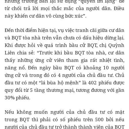
nhưng trưởng ban lại sử dụng “quyền im lặng” để
từ chối trả lời mọi thắc mắc của người dân. Điều
này khiến cư dân vô cùng bức xúc”.
Đến thời điểm hiện tại, vụ việc tranh cãi giữa cư dân
và BQT tòa nhà trên vẫn chưa có dấu hiệu dừng lại.
Khi được hỏi về quá trình bầu cử BQT, chị Quỳnh
Liên chia sẻ: “Trước khi bầu BQT tòa nhà, cư dân
thấy những ứng cử viên tham gia rất nhiệt tình,
năng nổ. Đến ngày bầu BQT có khoảng 10 người
ứng cử và trong đó có 4 người của chủ đầu tư. Chủ
đầu tư có một “lá bùa hộ mệnh” là 402 phiếu được
quy đổi từ 5 tầng thương mại, tương đương với gần
30% phiếu.
Nếu không muốn người của chủ đầu tư có mặt
trong BQT thì phải có số phiếu trên 500 bởi nếu
người của chủ đầu tư trở thành thành viên của BQT