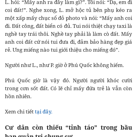
L. hỏi: “Mấy anh ra đây làm gì?”. Tôi nói: “Dạ, em đi
coi đất!”. Nghe xong, L. mở hộc tủ bên phụ kéo ra
một xấp mấy chục sổ đỏ photo và nói: “Mấy anh coi
đi. Đất công, đất biển có đủ. Tui nói thiệt chạy taxi là
nghề tay trái thôi. Nghề tay phải là làm cò đất. Mấy
anh coi đất cứ nói tui đưa đi, đảm bảo hàng đẹp giá
rẻ. Ưng miếng nào tui giới thiệu cho miếng đó”.
Người như L., như P. giờ ở Phú Quốc không hiếm.
Phú Quốc giờ là vậy đó. Người người khóc cười
trong cơn sốt đất. Có lẽ chỉ mấy đứa trẻ là vẫn còn
hồn nhiên.
Xem chi tiết
tại đây.
Cư dân còn thiếu “tỉnh táo” trong bầu
ban quản trị chung cư