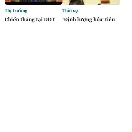
Thị trường
Thời sự
Chiến thắng tại DOT
'Định lượng hóa' tiêu
Property Awards 2026:
chí đô thị đặc biệt,
Khẳng định vị thế kiến
tránh phát triển lệch
trúc biểu tượng của
về kinh tế
Newtown Diamond
Chia sẻ
Thích
2k
Thị trường
Xúc tiến đầu tư
Capital Square được
Bắc Ninh trao quyết
vinh danh: Dự án tổ
định đầu tư cho 48 dự
hợp nhà ở kiến tạo
án, tổng vốn gần 7 tỷ