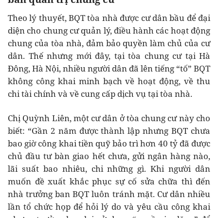
Theo lý thuyết, BQT tòa nhà được cư dân bầu để đại
diện cho chung cư quản lý, điều hành các hoạt động
chung của tòa nhà, đảm bảo quyền làm chủ của cư
dân. Thế nhưng mới đây, tại tòa chung cư tại Hà
Đông, Hà Nội, nhiều người dân đã lên tiếng “tố” BQT
không công khai minh bạch về hoạt động, về thu
chi tài chính và về cung cấp dịch vụ tại tòa nhà.
Chị Quỳnh Liên, một cư dân ở tòa chung cư này cho
biết: “Gần 2 năm được thành lập nhưng BQT chưa
bao giờ công khai tiền quỹ bảo trì hơn 40 tỷ đã được
chủ đầu tư bàn giao hết chưa, gửi ngân hàng nào,
lãi suất bao nhiêu, chi những gì. Khi người dân
muốn đề xuất khắc phục sự cố sửa chữa thì đến
nhà trưởng ban BQT luôn tránh mặt. Cư dân nhiều
lần tổ chức họp để hỏi lý do và yêu cầu công khai