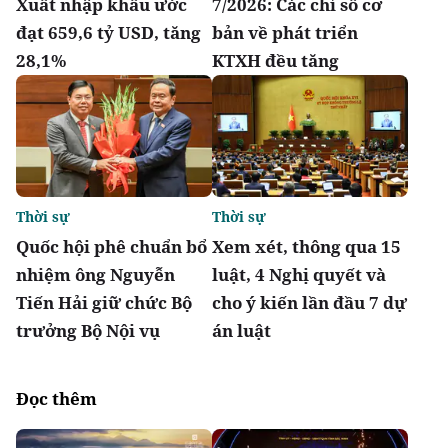
Xuất nhập khẩu ước
7/2026: Các chỉ số cơ
đạt 659,6 tỷ USD, tăng
bản về phát triển
28,1%
KTXH đều tăng
Thời sự
Thời sự
Quốc hội phê chuẩn bổ
Xem xét, thông qua 15
nhiệm ông Nguyễn
luật, 4 Nghị quyết và
Tiến Hải giữ chức Bộ
cho ý kiến lần đầu 7 dự
trưởng Bộ Nội vụ
án luật
Đọc thêm