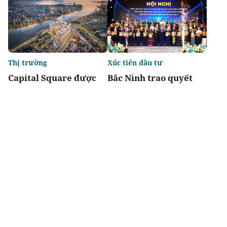
Thị trường
Xúc tiến đầu tư
Capital Square được
Bắc Ninh trao quyết
vinh danh: Dự án tổ
định đầu tư cho 48 dự
hợp nhà ở kiến tạo
án, tổng vốn gần 7 tỷ
chuẩn mực sống sang
USD
tốt nhất Việt Nam 2026
Chia sẻ
Thích
4.5k
Thời sự
Thời sự