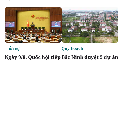
Thời sự
Quy hoạch
Ngày 9/8, Quốc hội tiếp
Bắc Ninh duyệt 2 dự án
tục thảo luận về hai dự
nhà ở xã hội tổng vốn
án luật liên quan đến
gần 2.000 tỷ tại
lĩnh vực tài chính,
phường Vũ Ninh, Nam
ngân hàng
Sơn
Chia sẻ
Thích
2.2k