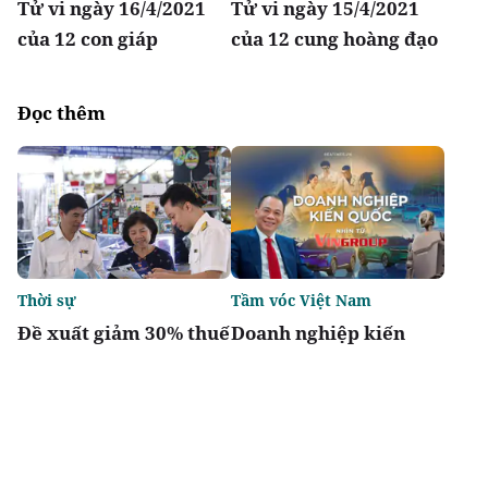
Tử vi ngày 16/4/2021
Tử vi ngày 15/4/2021
của 12 con giáp
của 12 cung hoàng đạo
Đọc thêm
Thời sự
Tầm vóc Việt Nam
Đề xuất giảm 30% thuế
Doanh nghiệp kiến
thu nhập cho hộ kinh
quốc - Nhìn từ
doanh, doanh nghiệp
Vingroup
có doanh thu đến 10 tỷ
đồng