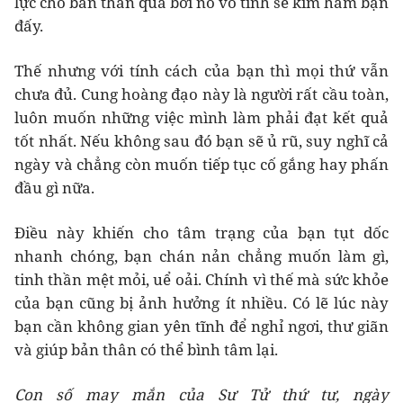
lực cho bản thân quá bởi nó vô tình sẽ kìm hãm bạn
đấy.
Thế nhưng với tính cách của bạn thì mọi thứ vẫn
chưa đủ. Cung hoàng đạo này là người rất cầu toàn,
luôn muốn những việc mình làm phải đạt kết quả
tốt nhất. Nếu không sau đó bạn sẽ ủ rũ, suy nghĩ cả
ngày và chẳng còn muốn tiếp tục cố gắng hay phấn
đầu gì nữa.
Điều này khiến cho tâm trạng của bạn tụt dốc
nhanh chóng, bạn chán nản chẳng muốn làm gì,
tinh thần mệt mỏi, uể oải. Chính vì thế mà sức khỏe
của bạn cũng bị ảnh hưởng ít nhiều. Có lẽ lúc này
bạn cần không gian yên tĩnh để nghỉ ngơi, thư giãn
và giúp bản thân có thể bình tâm lại.
Con số may mắn của Sư Tử thứ tư, ngày