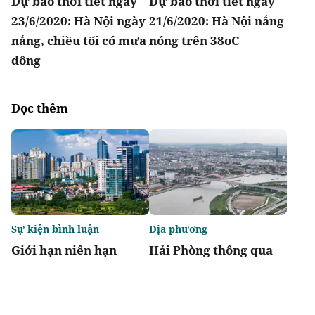
Dự báo thời tiết ngày
Dự báo thời tiết ngày
23/6/2020: Hà Nội ngày
21/6/2020: Hà Nội nắng
nắng, chiều tối có mưa
nóng trên 38oC
dông
Đọc thêm
Sự kiện bình luận
Địa phương
Giới hạn niên hạn
Hải Phòng thông qua
không biến chung cư
danh mục 95 dự án
thành "tiêu sản"
phải thu hồi đất