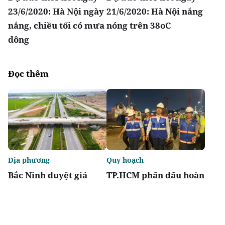
23/6/2020: Hà Nội ngày
21/6/2020: Hà Nội nắng
nắng, chiều tối có mưa
nóng trên 38oC
dông
Đọc thêm
Địa phương
Quy hoạch
Bắc Ninh duyệt giá
TP.HCM phấn đấu hoàn
khởi điểm đấu giá hai
thành metro số 2 Bến
dự án nhà ở thấp tầng
Thành - Tham Lương
vào năm 2029