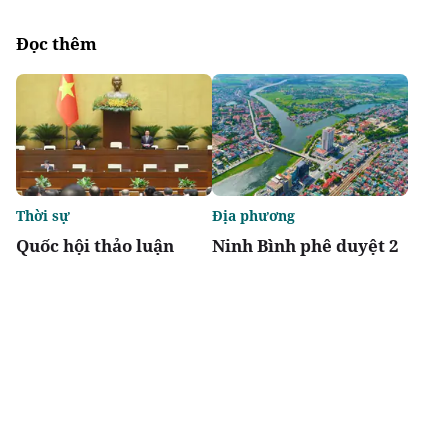
Đọc thêm
Thời sự
Địa phương
Quốc hội thảo luận
Ninh Bình phê duyệt 2
Luật sửa đổi, bổ sung
khu tái định cư hơn
một số điều của 10 luật
123 tỷ đồng
có liên quan đến nông
nghiệp và môi trường
Chia sẻ
Thích
3.6k