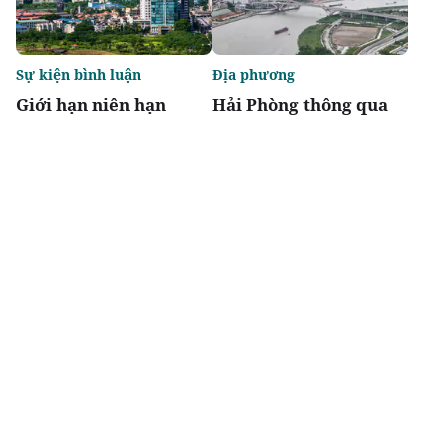
Sự kiện bình luận
Địa phương
Giới hạn niên hạn
Hải Phòng thông qua
không biến chung cư
danh mục 95 dự án
thành "tiêu sản"
phải thu hồi đất
Chia sẻ
Thích
4.6k
Đô thị & đời sống
Địa phương
Agribank thúc đẩy
Bắc Ninh chấp thuận
nguồn vốn tín dụng
hai dự án nhà ở xã hội
phát triển nhà ở xã hội
tại phường Nam Sơn
cho lực lượng Công an
và Vũ Ninh