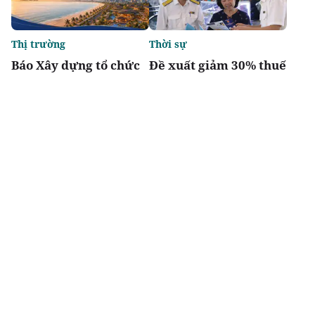
Thị trường
Thời sự
Báo Xây dựng tổ chức
Đề xuất giảm 30% thuế
Diễn đàn “Bất động sản
thu nhập cho hộ kinh
Du lịch nghỉ dưỡng
doanh, doanh nghiệp
Việt Nam 2026”
có doanh thu đến 10 tỷ
đồng
Chia sẻ
Thích
3.4k
Đô thị & đời sống
Tầm vóc Việt Nam
Toàn cảnh đại đô thị
Doanh nghiệp kiến
sinh thái 2 tỷ USD có
quốc - Nhìn từ
11km ven sông khiến
Vingroup