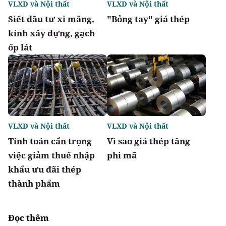
VLXD và Nội thất
VLXD và Nội thất
Siết đầu tư xi măng,
"Bỏng tay" giá thép
kính xây dựng, gạch
ốp lát
VLXD và Nội thất
VLXD và Nội thất
Tính toán cẩn trọng
Vì sao giá thép tăng
việc giảm thuế nhập
phi mã
khẩu ưu đãi thép
thành phẩm
Đọc thêm