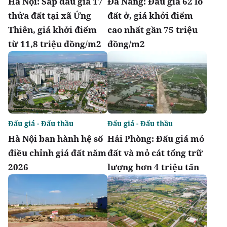
Hà Nội: Sắp đấu giá 17
Đà Nẵng: Đấu giá 62 lô
thửa đất tại xã Ứng
đất ở, giá khởi điểm
Thiên, giá khởi điểm
cao nhất gần 75 triệu
từ 11,8 triệu đồng/m2
đồng/m2
Đấu giá - Đấu thầu
Đấu giá - Đấu thầu
Hà Nội ban hành hệ số
Hải Phòng: Đấu giá mỏ
điều chỉnh giá đất năm
đất và mỏ cát tổng trữ
2026
lượng hơn 4 triệu tấn