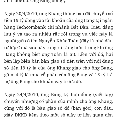
ăn trước đó. Ông Bang đồng ý.
Ngày 20/4/2010, ông Khang thông báo đã chuyển số
tiền 19 tỷ đồng vào tài khoản của ông Bang tại ngân
hàng Techcombank chi nhánh Bát Đàn. Điều đáng
lưu ý và tạo ra nhiều rắc rối trong vụ việc này là
người gửi có tên Nguyễn Khắc Toàn (đây là nhà đầu
tư lớp C mà sau này càng rõ ràng hơn, trong khi ông
Bang không biết ông Toàn là ai). Liền với đó, hai
bên lập biên bản bàn giao số tiền trên với nội dung
số tiền 19 tỷ là của ông Khang giao cho ông Bang,
gồm: 4 tỷ là mua cổ phần của ông Bang và 15 tỷ trả
nợ ông Bang cho khoản vay trước đó.
Ngày 24/4/2010, ông Bang ký hợp đồng (viết tay)
chuyển nhượng cổ phần của mình cho ông Khang,
cùng với đó là bàn giao sổ đỏ (bản gốc), con dấu,
giấy ĐKKD kèm theo một số giấy tờ liên quan đến