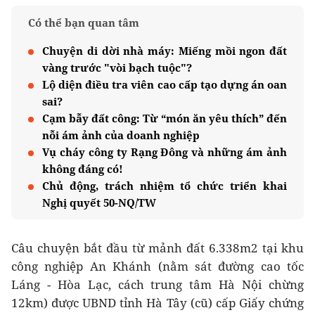
Có thể bạn quan tâm
Chuyện di dời nhà máy: Miếng mồi ngon đất
vàng trước "vòi bạch tuộc"?
Lộ diện điều tra viên cao cấp tạo dựng án oan
sai?
Cạm bẫy đất công: Từ “món ăn yêu thích” đến
nỗi ám ảnh của doanh nghiệp
Vụ cháy công ty Rạng Đông và những ám ảnh
không đáng có!
Chủ động, trách nhiệm tổ chức triển khai
Nghị quyết 50-NQ/TW
Câu chuyện bắt đầu từ mảnh đất 6.338m2 tại khu
công nghiệp An Khánh (nằm sát đường cao tốc
Láng - Hòa Lạc, cách trung tâm Hà Nội chừng
12km) được UBND tỉnh Hà Tây (cũ) cấp Giấy chứng