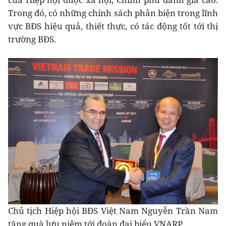
Trong đó, có những chính sách phản biện trong lĩnh
vực BĐS hiệu quả, thiết thực, có tác động tốt tới thị
trường BĐS.
Chủ tịch Hiệp hội BĐS Việt Nam Nguyễn Trần Nam
tặng quà lưu niệm tới đoàn đại biểu VNARP.