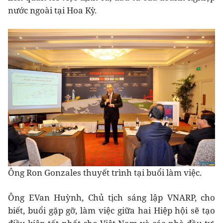
nước ngoài tại Hoa Kỳ.
Ông Ron Gonzales thuyết trình tại buổi làm việc.
Ông EVan Huỳnh, Chủ tịch sáng lập VNARP, cho
biết, buổi gặp gỡ, làm việc giữa hai Hiệp hội sẽ tạo