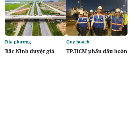
Địa phương
Quy hoạch
Bắc Ninh duyệt giá
TP.HCM phấn đấu hoàn
khởi điểm đấu giá hai
thành metro số 2 Bến
dự án nhà ở thấp tầng
Thành - Tham Lương
vào năm 2029
Chia sẻ
Thích
4.5k
Địa phương
Nhận định thị trường
Thái Nguyên và Phú
Bất động sản công