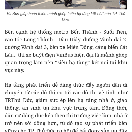
VinBus giúp hoàn thiện mảnh ghép “siêu hạ tầng kết nối” của TP. Thủ
Đức.
Bên cạnh hệ thống metro Bến Thành - Suối Tiên,
cao tốc Long Thành - Dầu Giây, đường Vành đai 2,
đường Vành đai 3, bến xe Miền Đông, cảng biển Cát
Lái… thì xe buýt điện VinBus hiện đại là mảnh ghép
quan trọng làm nên “siêu hạ tầng” kết nối tại khu
vực này.
Hạ tầng phát triển dễ dàng thúc đẩy người dân di
chuyển từ các đô thị cũ tới các đô thị vệ tinh như
TP.Thủ Đức, giảm sức ép lên hạ tầng nhà ở, giao
thông, an sinh tại khu vực trung tâm. Đồng thời,
dân cư đông đúc kéo theo thị trường việc làm, nhà ở
trở nên sôi động hơn, từ đó tạo sự phát triển bền
vững cho TP. Thủ Đức cơ hội để bất động sản tại đây