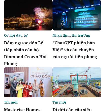
Cơ hội đầu tư
Nhận định thị trường
Đếm ngược đến Lễ
“ChatGPT phiên bản
tiếp nhận căn hộ
Việt” và câu chuyện
Diamond Crown Hai
của người tiên phong
Phong
Tin mới
Tin mới
Masterise Homes
Di dời cần cẩu siêu