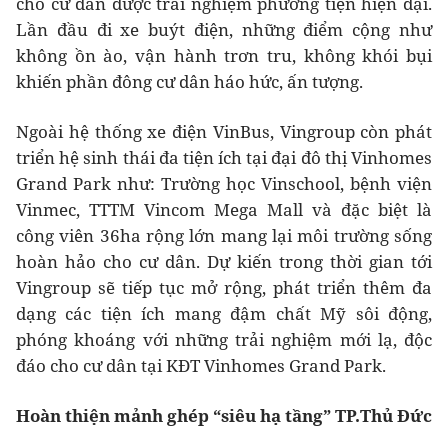
cho cư dân được trải nghiệm phương tiện hiện đại.
Lần đầu đi xe buýt điện, những điểm cộng như
không ồn ào, vận hành trơn tru, không khói bụi
khiến phần đông cư dân háo hức, ấn tượng.
Ngoài hệ thống xe điện VinBus, Vingroup còn phát
triển hệ sinh thái đa tiện ích tại đại đô thị Vinhomes
Grand Park như: Trường học Vinschool, bệnh viện
Vinmec, TTTM Vincom Mega Mall và đặc biệt là
công viên 36ha rộng lớn mang lại môi trường sống
hoàn hảo cho cư dân. Dự kiến trong thời gian tới
Vingroup sẽ tiếp tục mở rộng, phát triển thêm đa
dạng các tiện ích mang đậm chất Mỹ sôi động,
phóng khoáng với những trải nghiệm mới lạ, độc
đáo cho cư dân tại KĐT Vinhomes Grand Park.
Hoàn thiện mảnh ghép “siêu hạ tầng” TP.Thủ Đức