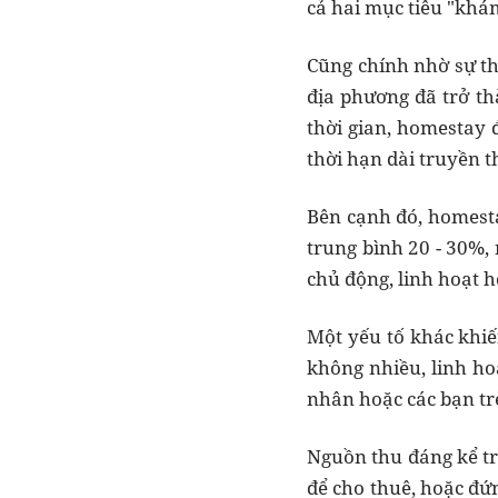
cả hai mục tiêu "khá
Cũng chính nhờ sự th
địa phương đã trở th
thời gian, homestay 
thời hạn dài truyền t
Bên cạnh đó, homesta
trung bình 20 - 30%, 
chủ động, linh hoạt h
Một yếu tố khác khiế
không nhiều, linh ho
nhân hoặc các bạn tr
Nguồn thu đáng kể t
để cho thuê, hoặc đứn