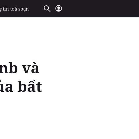
 tin toà soạn
nb và
ủa bất