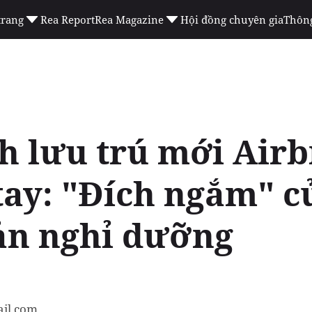
trang
Rea Report
Rea Magazine
Hội đồng chuyên gia
Thông
h lưu trú mới Airb
ay: "Đích ngắm" c
ản nghỉ dưỡng
il.com