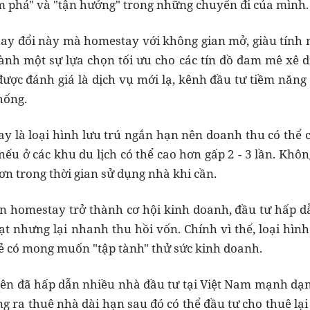
m phá" và "tận hưởng" trong những chuyến đi của mình.
ay đổi này mà homestay với không gian mở, giàu tính 
ành một sự lựa chọn tối ưu cho các tín đồ đam mê xê d
được đánh giá là dịch vụ mới lạ, kênh đầu tư tiềm năng
hống.
y là loại hình lưu trú ngắn hạn nên doanh thu có thể 
nếu ở các khu du lịch có thể cao hơn gấp 2 - 3 lần. Khô
ơn trong thời gian sử dụng nhà khi cần.
n homestay trở thành cơ hội kinh doanh, đầu tư hấp dẫ
ạt nhưng lại nhanh thu hồi vốn. Chính vì thế, loại hìn
ẻ có mong muốn "tập tành" thử sức kinh doanh.
rên đã hấp dẫn nhiều nhà đầu tư tại Việt Nam mạnh dạ
g ra thuê nhà dài hạn sau đó có thể đầu tư cho thuê lại