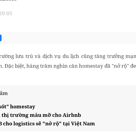
 20:05
 trường lưu trú và dịch vụ du lịch cũng tăng trưởng 
n. Đặc biệt, hàng trăm nghìn căn homestay đã "nở rộ" đ
tâm
 sốt” homestay
à thị trường màu mỡ cho Airbnb
cho logistics sẽ "nở rộ" tại Việt Nam