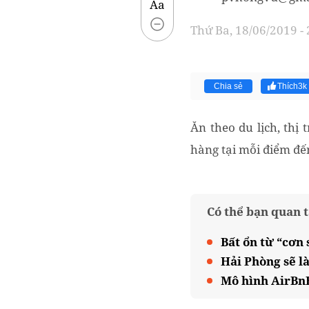
Aa
Thứ Ba, 18/06/2019 -
Chia sẻ
Thích
3k
Ăn theo du lịch, thị
hàng tại mỗi điểm đế
Có thể bạn quan 
Bất ổn từ “cơn
Hải Phòng sẽ l
Mô hình AirBnB 