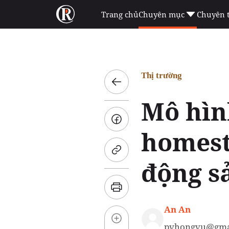
Trang chủ
Chuyên mục
Chuyên 
Thị trường
Mô hìn
homest
động s
An An
pvhongvu@gma