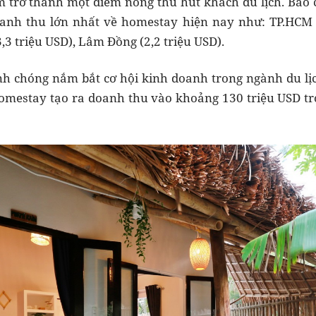
m trở thành một điểm nóng thu hút khách du lịch. Báo 
anh thu lớn nhất về homestay hiện nay như: TP.HCM (
3,3 triệu USD), Lâm Đồng (2,2 triệu USD).
 chóng nắm bắt cơ hội kinh doanh trong ngành du lịch,
omestay tạo ra doanh thu vào khoảng 130 triệu USD tr