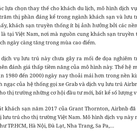
ác lựa chọn thay thế cho khách du lịch, mô hình dịch 
trăm thị phần đáng kể trong ngành khách sạn và lưu t
hấy, khách sạn truyền thống ít bị ảnh hưởng bởi các nền
t là tại Việt Nam, nơi mà nguồn cung khách sạn truyền
ịch ngày càng tăng trong mùa cao điểm.
 dịch vụ lưu trú này chưa gây ra mối đe dọa nghiêm 
ên đánh giá thấp tiềm năng của mô hình này. Thế hệ mi
oạn 1980 đến 2000) ngày nay thoải mái hơn trong nền kin
h ngạc của hệ thống gọi xe Grab và dịch vụ lưu trú Airb
ho thị trường những cơ hội đầu tư mới, bất kể số lượng v
át khách sạn năm 2017 của Grant Thornton, Airbnb đã 
 lưu trú cho thị trường Việt Nam. Mô hình dịch vụ này n
như TP.HCM, Hà Nội, Đà Lạt, Nha Trang, Sa Pa,…