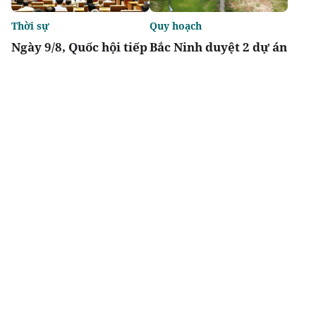
Thời sự
Quy hoạch
Ngày 9/8, Quốc hội tiếp
Bắc Ninh duyệt 2 dự án
tục thảo luận về hai dự
nhà ở xã hội tổng vốn
án luật liên quan đến
gần 2.000 tỷ tại
lĩnh vực tài chính,
phường Vũ Ninh, Nam
ngân hàng
Sơn
Chia sẻ
Thích
3k
Đô thị & đời sống
Địa phương
Ra mắt dự án Khu đô
TP.HCM tháo gỡ điểm
thị Thời đại ven sông
nghẽn đất đai, dự án
Times Riverside
tồn đọng kéo dài