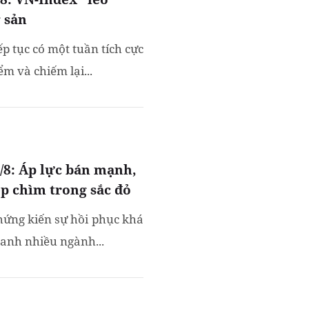
g sản
p tục có một tuần tích cực
m và chiếm lại...
/8: Áp lực bán mạnh,
p chìm trong sắc đỏ
hứng kiến sự hồi phục khá
xanh nhiều ngành...