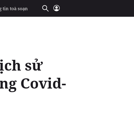
 tin toà soạn
ịch sử
ng Covid-