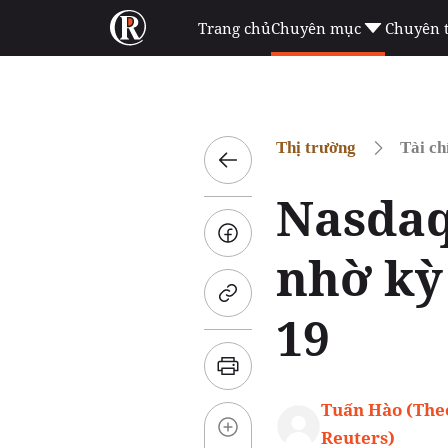
Trang chủ
Chuyên mục
Chuyên 
Thị trường
Tài ch
Nasdaq 
nhờ kỳ
19
Tuấn Hào (The
Reuters)