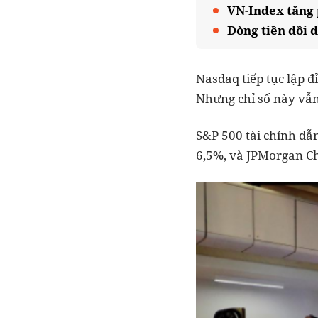
VN-Index tăng 
Dòng tiền dồi 
Nasdaq tiếp tục lập đỉ
Nhưng chỉ số này vẫn
S&P 500 tài chính dẫ
6,5%, và JPMorgan Cha