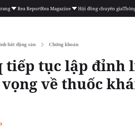
trang
Rea Report
Rea Magazine
Hội đồng chuyên gia
Thông
ính bất động sản
Chứng khoán
tiếp tục lập đỉnh l
 vọng về thuốc khá
o