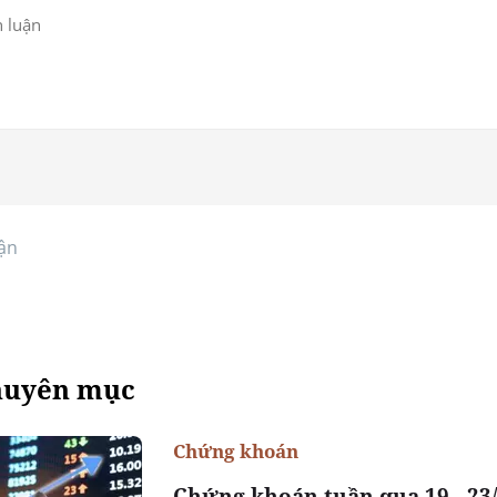
ận
huyên mục
Chứng khoán
Chứng khoán tuần qua 19 - 23/