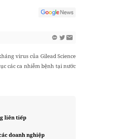
háng virus của Gilead Science
 lục các ca nhiễm bệnh tại nước
 liên tiếp
các doanh nghiệp