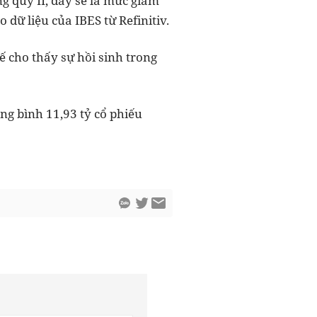
g quý II, đây sẽ là mức giảm
dữ liệu của IBES từ Refinitiv.
ế cho thấy sự hồi sinh trong
ung bình 11,93 tỷ cổ phiếu