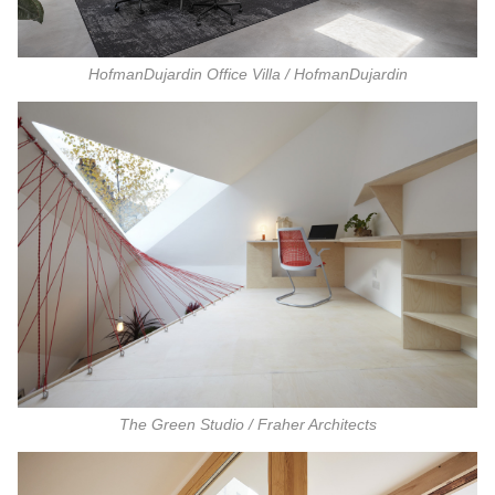
HofmanDujardin Office Villa / HofmanDujardin
The Green Studio / Fraher Architects