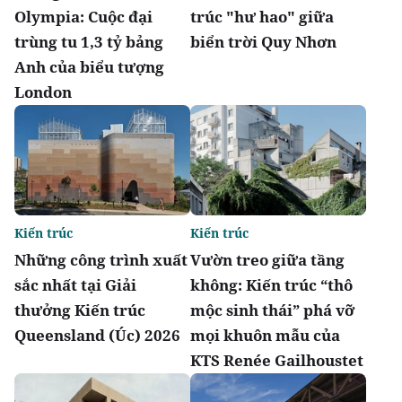
Olympia: Cuộc đại
trúc "hư hao" giữa
trùng tu 1,3 tỷ bảng
biển trời Quy Nhơn
Anh của biểu tượng
London
Kiến trúc
Kiến trúc
Những công trình xuất
Vườn treo giữa tầng
sắc nhất tại Giải
không: Kiến trúc “thô
thưởng Kiến trúc
mộc sinh thái” phá vỡ
Queensland (Úc) 2026
mọi khuôn mẫu của
KTS Renée Gailhoustet