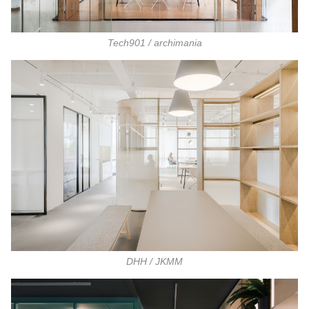
Tech901 / archimania
DHH / JKMM