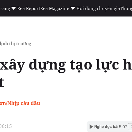
trang
Rea Report
Rea Magazine
Hội đồng chuyên gia
Thông
ịnh thị trường
xây dựng tạo lực 
t
ơn/Nhịp cầu đầu
 06:15
5:07
Nghe đọc bài