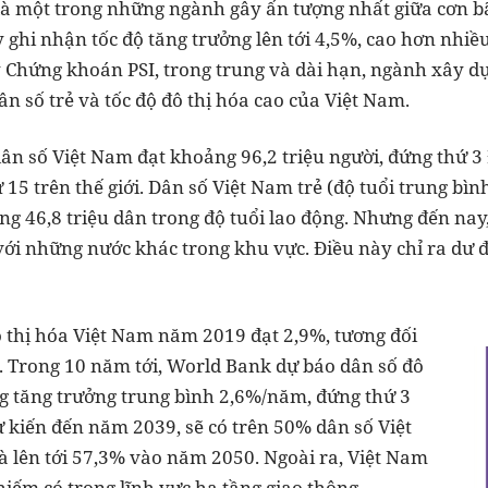
 là một trong những ngành gây ấn tượng nhất giữa cơn bã
ghi nhận tốc độ tăng trưởng lên tới 4,5%, cao hơn nhiều
 Chứng khoán PSI, trong trung và dài hạn, ngành xây dựn
ân số trẻ và tốc độ đô thị hóa cao của Việt Nam.
ân số Việt Nam đạt khoảng 96,2 triệu người, đứng thứ 
 15 trên thế giới. Dân số Việt Nam trẻ (độ tuổi trung bìn
g 46,8 triệu dân trong độ tuổi lao động. Nhưng đến nay,
 với những nước khác trong khu vực. Điều này chỉ ra dư đị
ô thị hóa Việt Nam năm 2019 đạt 2,9%, tương đối
 Trong 10 năm tới, World Bank dự báo dân số đô
g tăng trưởng trung bình 2,6%/năm, đứng thứ 3
 kiến đến năm 2039, sẽ có trên 50% dân số Việt
à lên tới 57,3% vào năm 2050. Ngoài ra, Việt Nam
hiếm có trong lĩnh vực hạ tầng giao thông.