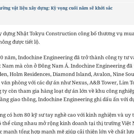
rường vật liệu xây dựng: Kỳ vọng cuối năm sẽ khởi sắc
y dựng Nhật Tokyu Construction công bố thương vụ mua 
hông được tiết lộ.
20 năm, Indochine Engineering đã trở thành công ty tư 
ệt Nam mà còn ở Đông Nam Á. Indochine Engineering đã 
den, Holm Residences, Diamond Island, Avalon, Nine So
văn phòng với các dự án như Nexus, A&B Tower, Lim To
ty còn tham gia hàng loạt dự án lớn về khu công nghiệp,
tầng giao thông, Indochine Engineering ghi dấu ấn với 
g có hơn 80 kỹ sư tay nghề cao với kinh nghiệm và uy t
có thể cùng nhau mở rộng kinh doanh tại thị trường Việ
ức mạnh tổng hợp mạnh mẽ giúp cải thiện lớn về chất lượ