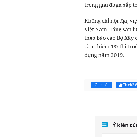
trong giai đoạn sắp t
Không chỉ nội địa, vi
Việt Nam. Tổng sản l
theo báo cáo Bộ Xây d
cần chiếm 1% thị trườ
dựng năm 2019.
Chia sẻ
Thích
3.
Ý kiến củ