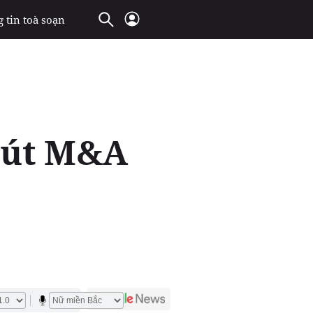
 tin toà soạn
hút M&A