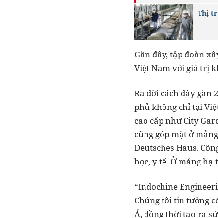
Thị t
Gần đây, tập đoàn xâ
Việt Nam với giá trị k
Ra đời cách đây gần 
phủ không chỉ tại Vi
cao cấp như City Gar
cũng góp mặt ở mảng 
Deutsches Haus. Công 
học, y tế. Ở mảng hạ 
“Indochine Engineerin
Chúng tôi tin tưởng 
Á, đồng thời tạo ra s