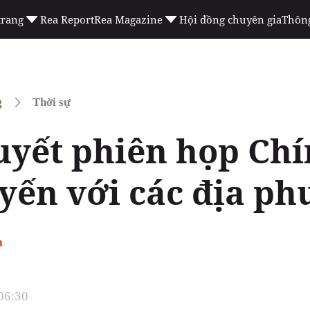
trang
Rea Report
Rea Magazine
Hội đồng chuyên gia
Thông
g
Thời sự
uyết phiên họp Ch
uyến với các địa p
h
 06:30