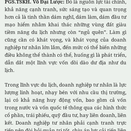
PGS.TSKH. Võ Đại Lược:
Đó là nguồn lực tài chính,
khả năng cạnh tranh, sức sáng tạo và quan trọng
hơn cả là tinh thần dám nghĩ, dám làm, dám đầu tư
mạo hiểm nhằm khai thác những vùng đất giàu
tiềm năng du lịch nhưng còn “ngủ quên”. Làm gì
cũng cần có khát vọng, và khát vọng của doanh
nghiệp tư nhân lớn lắm, đến mức có thể biến những
điều không thể thành có thể, huống gì là phát triển,
dẫn dắt một lĩnh vực vốn dồi dào dư địa như du
lịch.
Trong lĩnh vực du lịch, doanh nghiệp tư nhân là lực
lượng linh hoạt, nhạy bén với nhu cầu thị trường,
lại có khả năng huy động vốn, bao gồm cả vốn
trong nước và vốn quốc tế thông qua các hình thức
cổ phần, trái phiếu, quỹ đầu tư, hay liên doanh, liên
kết. Doanh nghiệp tư nhân phải cạnh tranh trực
tiếp nên đòi hỏi quản trị tốt, chịu áp lực cải tiến liên