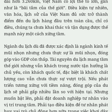
dài hơn 3.260km, Việt Nam có lợi thế to lớn, gần
như là “bãi tắm của thế giới”. Điều kiện tự nhiên,
văn hóa, lịch sử của Việt Nam đủ sức trở thành
điểm đến du lịch hàng đầu trên toàn cầu, chỉ có
điều, chúng ta chưa khai thác và tận dụng được thế
mạnh này một cách xứng tầm.
Ngành du lịch dù đã được xác định là ngành kinh tế
mũi nhọn nhưng chưa thực sự là mũi nhọn, đóng
góp vào GDP còn thấp. Tài nguyên du lịch mang tầm
thế giới nhưng vẫn khách trong nước tận hưởng là
chủ yếu, còn khách quốc tế, đặc biệt là khách chất
lượng cao vẫn chưa thực sự vượt trội. Nếu phát
triển tương xứng với tiềm năng, đóng góp của du
lịch sẽ phải gấp nhiều lần so với hiện tại. Nhưng
muốn bật lên, phải đặt doanh nghiệp tư nhân vào
vị trí trung tâm. Phải tạo điều kiện để tư nhân phát
huy vai trò chủ động hơn nữa trong việc khơi dậy