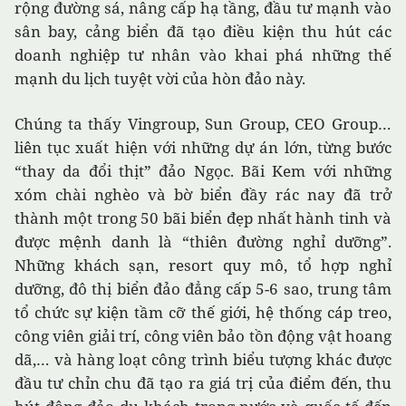
rộng đường sá, nâng cấp hạ tầng, đầu tư mạnh vào
sân bay, cảng biển đã tạo điều kiện thu hút các
doanh nghiệp tư nhân vào khai phá những thế
mạnh du lịch tuyệt vời của hòn đảo này.
Chúng ta thấy Vingroup, Sun Group, CEO Group…
liên tục xuất hiện với những dự án lớn, từng bước
“thay da đổi thịt” đảo Ngọc. Bãi Kem với những
xóm chài nghèo và bờ biển đầy rác nay đã trở
thành một trong 50 bãi biển đẹp nhất hành tinh và
được mệnh danh là “thiên đường nghỉ dưỡng”.
Những khách sạn, resort quy mô, tổ hợp nghỉ
dưỡng, đô thị biển đảo đẳng cấp 5-6 sao, trung tâm
tổ chức sự kiện tầm cỡ thế giới, hệ thống cáp treo,
công viên giải trí, công viên bảo tồn động vật hoang
dã,… và hàng loạt công trình biểu tượng khác được
đầu tư chỉn chu đã tạo ra giá trị của điểm đến, thu