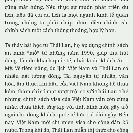
cũng mất hứng. Nếu thực sự muốn phát triển du
lịch, nếu đã coi du lịch là một ngành kinh tế quan
trọng, chúng ta phải chấp nhận điều chỉnh các
chính sách một cách thông thoáng, hợp lý hơn.
Ta thấy bài học từ Thái Lan, họ áp dụng chính sách
an ninh “mở” từ những năm 1990, giúp thu hút
đông đảo du khách quốc tế, nhất là du khách Âu –
Mỹ. Về tiềm năng, du lịch Việt Nam và Thái Lan có
nhiều nét tương đồng. Tài nguyên tự nhiên, văn
hóa, ẩm thực, khí hậu của Việt Nam không hề thua
kém, thậm chí có mặt vượt trội so với Thái Lan. Thế
nhưng, chính sách visa của Việt Nam vẫn còn cứng
nhắc, chưa thích ứng kịp với tình hình mới, gây trở
ngại cho dòng khách quốc tế lưu trú dài ngày. Đến
nay, Việt Nam mới chỉ miễn visa cho công dân 25
nước. Trong khi đó, Thái Lan miễn thị thực cho công